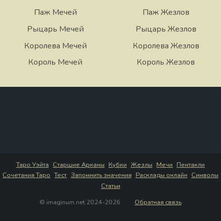
Паж Мечей
Паж Жезлов
Рыцарь Мечей
Рыцарь Жезлов
Королева Мечей
Королева Жезлов
Король Мечей
Король Жезлов
Таро Уэйта
Старшие Арканы
Кубки
Жезлы
Мечи
Пентакли
Сочетания Таро
Тест
Запомнить значения
Расклады онлайн
Символы
Статьи
© imaginum.net 2024-2026
Обратная связь