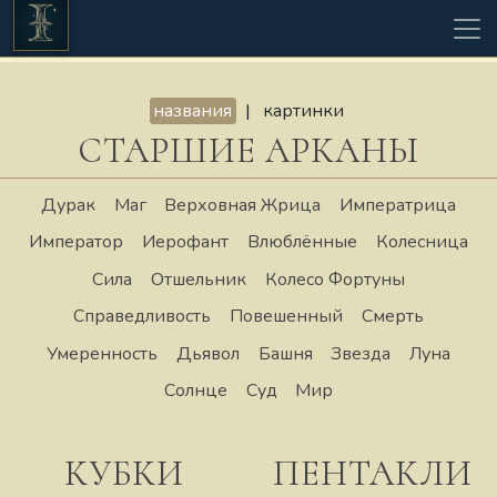
Выберите сочетание карт
названия
|
картинки
СТАРШИЕ АРКАНЫ
Дурак
Маг
Верховная Жрица
Императрица
Император
Иерофант
Влюблённые
Колесница
Сила
Отшельник
Колесо Фортуны
Справедливость
Повешенный
Смерть
Умеренность
Дьявол
Башня
Звезда
Луна
Солнце
Суд
Мир
КУБКИ
ПЕНТАКЛИ