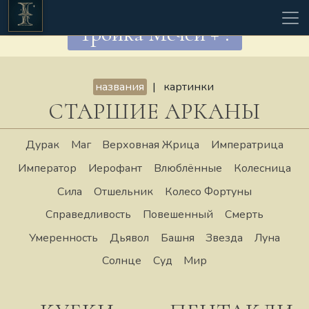
Тройка Мечей + ?
названия
|
картинки
СТАРШИЕ АРКАНЫ
Дурак
Маг
Верховная Жрица
Императрица
Император
Иерофант
Влюблённые
Колесница
Сила
Отшельник
Колесо Фортуны
Справедливость
Повешенный
Смерть
Умеренность
Дьявол
Башня
Звезда
Луна
Солнце
Суд
Мир