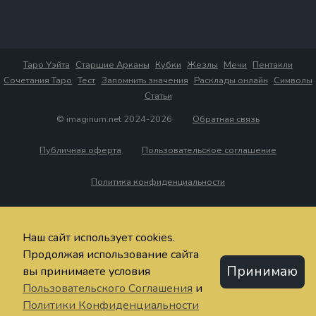
Таро Уэйта
Старшие Арканы
Кубки
Жезлы
Мечи
Пентакли
Сочетания Таро
Тест
Запомнить значения
Расклады онлайн
Символы
Статьи
© imaginum.net 2024-2026
Обратная связь
Публичная оферта
Пользовательское соглашение
Политика конфиденциальности
Наш сайт использует cookies.
Продолжая использование сайта
Принимаю
вы принимаете условия
Пользовательского Соглашения
и
Политики Конфиденциальности