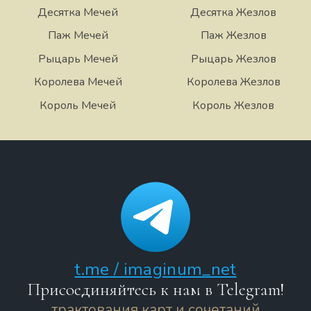
Десятка Мечей
Десятка Жезлов
Паж Мечей
Паж Жезлов
Рыцарь Мечей
Рыцарь Жезлов
Королева Мечей
Королева Жезлов
Король Мечей
Король Жезлов
t.me / imaginum_net
Присоединяйтесь к нам в Telegram!
трактования карт и сочетаний