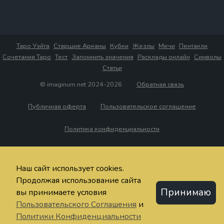
Таро Уэйта
Старшие Арканы
Кубки
Жезлы
Мечи
Пентакли
Сочетания Таро
Тест
Запомнить значения
Расклады онлайн
Символы
Статьи
© imaginum.net 2024-2026
Обратная связь
Публичная оферта
Пользовательское соглашение
Политика конфиденциальности
Наш сайт использует cookies.
Продолжая использование сайта
Принимаю
вы принимаете условия
Пользовательского Соглашения
и
Политики Конфиденциальности