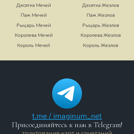
Десятка Мечей
Десятка Жезлов
Паж Мечей
Паж Жезлов
Рыцарь Мечей
Рыцарь Жезлов
Королева Мечей
Королева Жезлов
Король Мечей
Король Жезлов
t.me / imaginum_net
Присоединяйтесь к нам в Telegram!
трактования карт и сочетаний