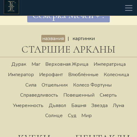
Семёрка Мечей + ?
названия
|
картинки
СТАРШИЕ АРКАНЫ
Дурак
Маг
Верховная Жрица
Императрица
Император
Иерофант
Влюблённые
Колесница
Сила
Отшельник
Колесо Фортуны
Справедливость
Повешенный
Смерть
Умеренность
Дьявол
Башня
Звезда
Луна
Солнце
Суд
Мир