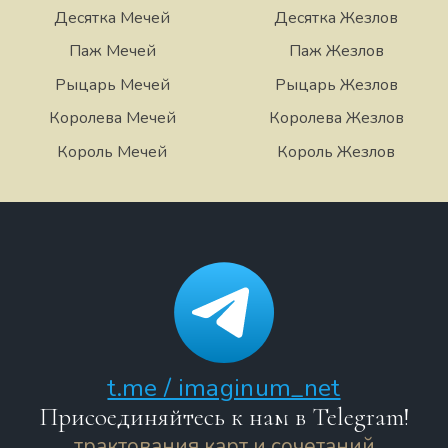
Десятка Мечей
Десятка Жезлов
Паж Мечей
Паж Жезлов
Рыцарь Мечей
Рыцарь Жезлов
Королева Мечей
Королева Жезлов
Король Мечей
Король Жезлов
t.me / imaginum_net
Присоединяйтесь к нам в Telegram!
трактования карт и сочетаний