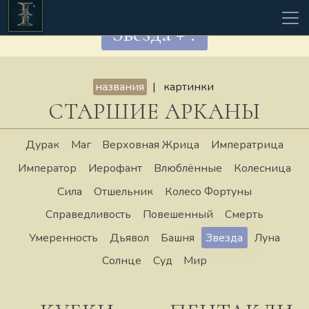
Звезда + ?
названия
|
картинки
СТАРШИЕ АРКАНЫ
Дурак
Маг
Верховная Жрица
Императрица
Император
Иерофант
Влюблённые
Колесница
Сила
Отшельник
Колесо Фортуны
Справедливость
Повешенный
Смерть
Умеренность
Дьявол
Башня
Звезда
Луна
Солнце
Суд
Мир