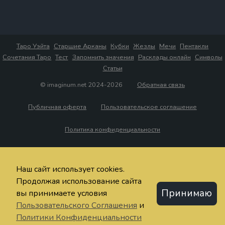
Таро Уэйта
Старшие Арканы
Кубки
Жезлы
Мечи
Пентакли
Сочетания Таро
Тест
Запомнить значения
Расклады онлайн
Символы
Статьи
© imaginum.net 2024-2026
Обратная связь
Публичная оферта
Пользовательское соглашение
Политика конфиденциальности
Наш сайт использует cookies.
Продолжая использование сайта
Принимаю
вы принимаете условия
Пользовательского Соглашения
и
Политики Конфиденциальности