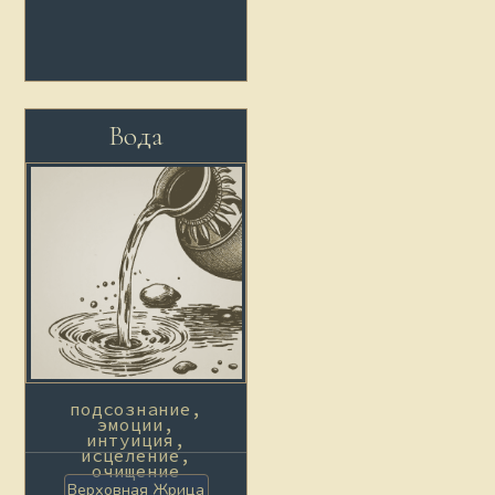
Вода
подсознание,
эмоции,
интуиция,
исцеление,
очищение
Верховная Жрица