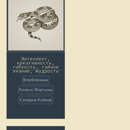
Интеллект,
креативность,
гибкость, тайное
знание, мудрость
Влюблённые
Колесо Фортуны
Семёрка Кубков