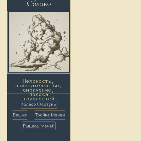
Облако
Неясность,
замешательство,
омрачение,
полоса
трудностей
Колесо Фортуны
Башня
Тройка Мечей
Рыцарь Мечей