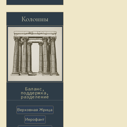
Колонны
Баланс,
поддержка,
разделение
Верховная Жрица
Иерофант