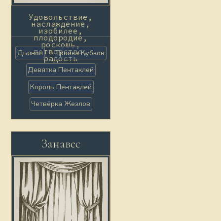
Удовольствие,
наслаждение,
изобилее,
плодородие,
роскошь,
потворство,
Дьявол
Тройка Кубков
радость
Девятка Пентаклей
Король Пентаклей
Четвёрка Жезлов
Занавес