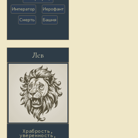
Император
Иерофант
Смерть
Башня
Лев
Храбрость,
уверенность,