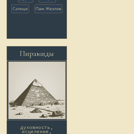
Солнце
Паж Жезлов
Пирамиды
духовность,
исцеление,