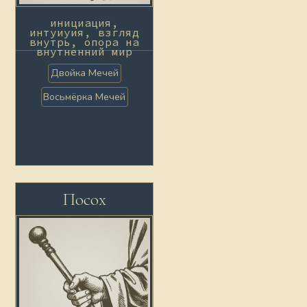
инициация,
интуиуия, взгляд
внутрь, опора на
внутненний мир
Двойка Мечей
Восьмёрка Мечей
Посох