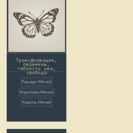
Трансформация,
перемены,
гибкость ума,
свобода
Рыцарь Мечей
Королева Мечей
Король Мечей