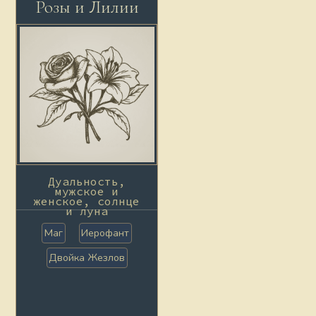
Розы и Лилии
Дуальность,
мужское и
женское, солнце
и луна
Маг
Иерофант
Двойка Жезлов