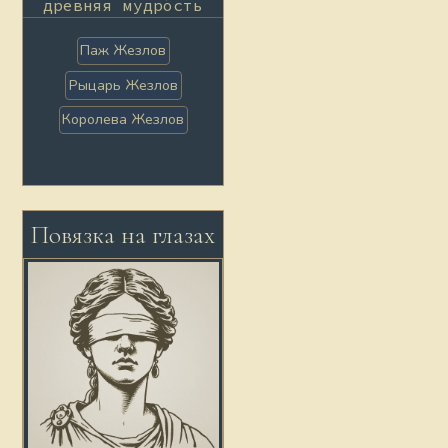
древняя мудрость
Паж Жезлов
Рыцарь Жезлов
Королева Жезлов
Повязка на глазах