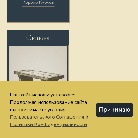
Король Кубков
Скамья
Наш сайт использует cookies.
Продолжая использование сайта
Принимаю
вы принимаете условия
Мастерство,
Пользовательского Соглашения
и
талант,
преданность
Политики Конфиденциальности
делу, работа,
усилие
Тройка Пентаклей