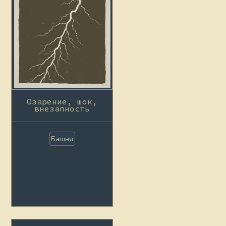
Озарение, шок,
внезапность
Башня