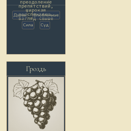
преодоление
препятствий,
широкая
перспектива,
Дурак
Влюблённые
взгляд свыше
Сила
Суд
Гроздь