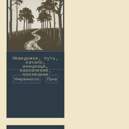
Неведомое, путь,
начало,
инициаци,
назначение,
призвание
Умеренность
Луна