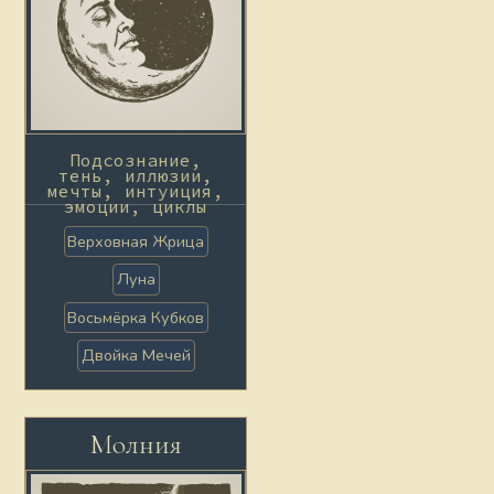
Подсознание,
тень, иллюзии,
мечты, интуиция,
эмоции, циклы
Верховная Жрица
Луна
Восьмёрка Кубков
Двойка Мечей
Молния