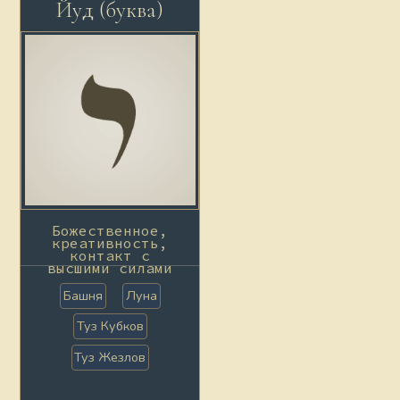
Йуд (буква)
Божественное,
креативность,
контакт с
высшими силами
Башня
Луна
Туз Кубков
Туз Жезлов