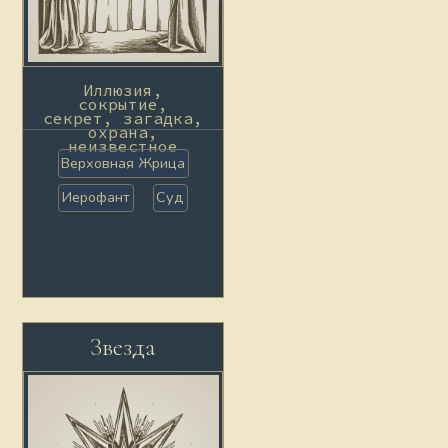
Иллюзия,
сокрытие,
секрет, загадка,
охрана,
неизвестное
Верховная Жрица
Иерофант
Суд
Звезда