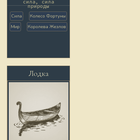
сила, сила
природы
Сила
Колесо Фортуны
Мир
Королева Жезлов
Лодка