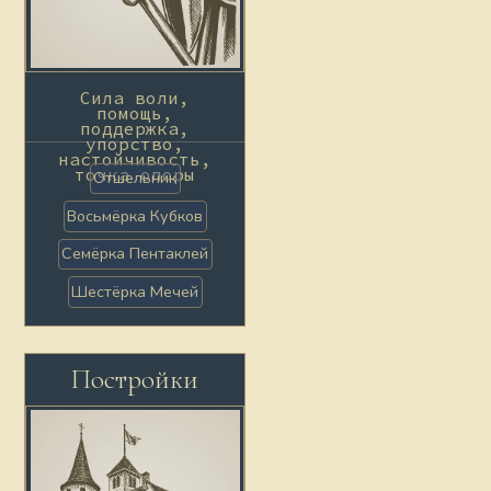
Сила воли,
помощь,
поддержка,
упорство,
настойчивость,
точка опоры
Отшельник
Восьмёрка Кубков
Семёрка Пентаклей
Шестёрка Мечей
Постройки