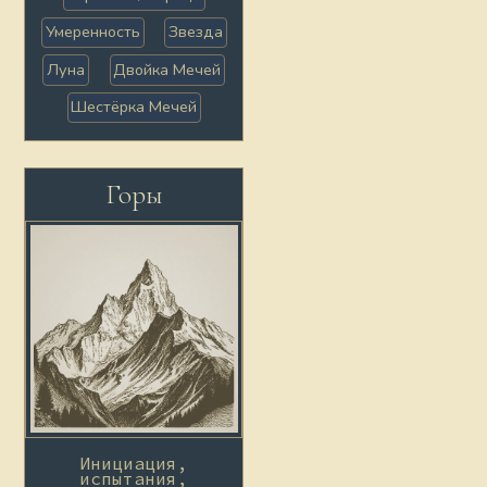
Умеренность
Звезда
Луна
Двойка Мечей
Шестёрка Мечей
Горы
Инициация,
испытания,