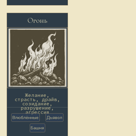
Огонь
Желание,
страсть, драйв,
созидание,
разрушение,
агрессия
Влюблённые
Дьявол
Башня