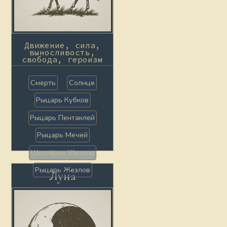
Движение, сила,
выносливость,
свобода, героизм
Смерть
Солнце
Рыцарь Кубков
Рыцарь Пентаклей
Рыцарь Мечей
Шестёрка Жезлов
Рыцарь Жезлов
Луна