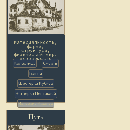
Материальность,
форма,
структура,
физический мир,
осязаемость
Колесница
Смерть
Башня
Шестёрка Кубков
Четвёрка Пентаклей
Четвёрка Жезлов
Путь