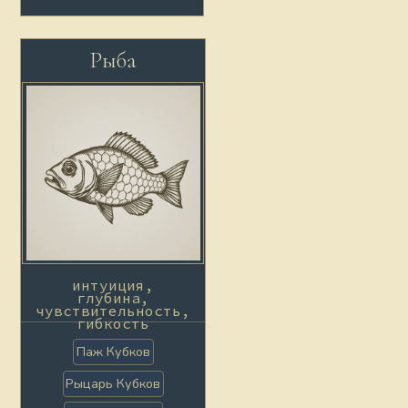
Рыба
интуиция,
глубина,
чувствительность,
гибкость
Паж Кубков
Рыцарь Кубков