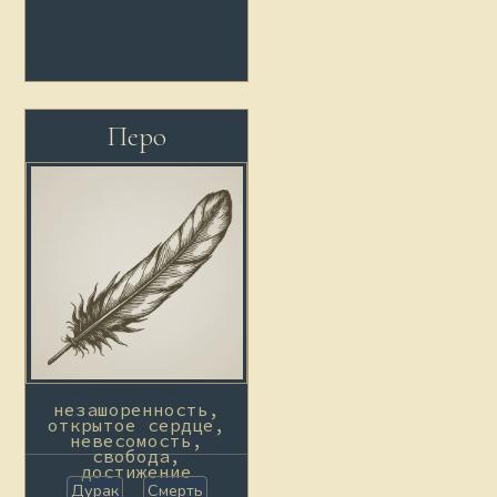
Перо
незашоренность,
открытое сердце,
невесомость,
свобода,
достижение
Дурак
Смерть