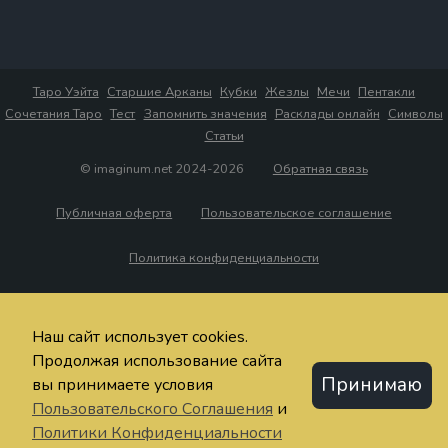
Таро Уэйта
Старшие Арканы
Кубки
Жезлы
Мечи
Пентакли
Сочетания Таро
Тест
Запомнить значения
Расклады онлайн
Символы
Статьи
© imaginum.net 2024-2026
Обратная связь
Публичная оферта
Пользовательское соглашение
Политика конфиденциальности
Наш сайт использует cookies.
Продолжая использование сайта
Принимаю
вы принимаете условия
Пользовательского Соглашения
и
Политики Конфиденциальности