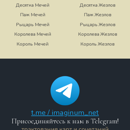
Десятка Мечей
Десятка Жезлов
Паж Мечей
Паж Жезлов
Рыцарь Мечей
Рыцарь Жезлов
Королева Мечей
Королева Жезлов
Король Мечей
Король Жезлов
t.me / imaginum_net
Присоединяйтесь к нам в Telegram!
трактования карт и сочетаний