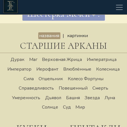
Шестёрка Мечей + ?
названия
|
картинки
СТАРШИЕ АРКАНЫ
Дурак
Маг
Верховная Жрица
Императрица
Император
Иерофант
Влюблённые
Колесница
Сила
Отшельник
Колесо Фортуны
Справедливость
Повешенный
Смерть
Умеренность
Дьявол
Башня
Звезда
Луна
Солнце
Суд
Мир