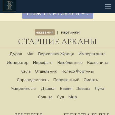
Паж Пентаклей + ?
названия
|
картинки
СТАРШИЕ АРКАНЫ
Дурак
Маг
Верховная Жрица
Императрица
Император
Иерофант
Влюблённые
Колесница
Сила
Отшельник
Колесо Фортуны
Справедливость
Повешенный
Смерть
Умеренность
Дьявол
Башня
Звезда
Луна
Солнце
Суд
Мир