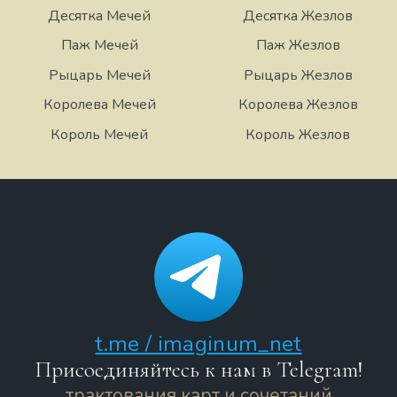
Десятка Мечей
Десятка Жезлов
Паж Мечей
Паж Жезлов
Рыцарь Мечей
Рыцарь Жезлов
Королева Мечей
Королева Жезлов
Король Мечей
Король Жезлов
t.me / imaginum_net
Присоединяйтесь к нам в Telegram!
трактования карт и сочетаний