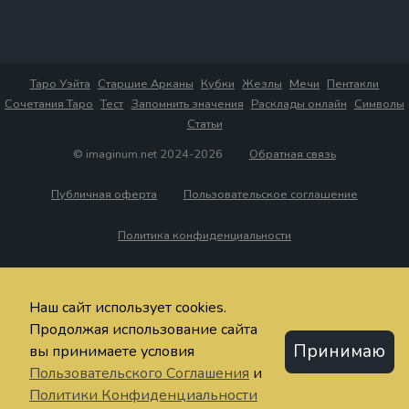
Таро Уэйта
Старшие Арканы
Кубки
Жезлы
Мечи
Пентакли
Сочетания Таро
Тест
Запомнить значения
Расклады онлайн
Символы
Статьи
© imaginum.net 2024-2026
Обратная связь
Публичная оферта
Пользовательское соглашение
Политика конфиденциальности
Наш сайт использует cookies.
Продолжая использование сайта
Принимаю
вы принимаете условия
Пользовательского Соглашения
и
Политики Конфиденциальности