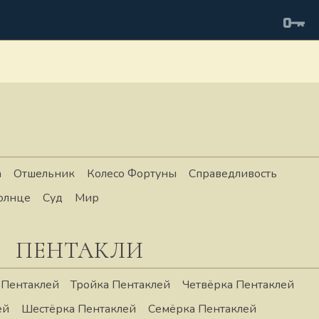
а
Отшельник
Колесо Фортуны
Справедливость
олнце
Суд
Мир
ПЕНТАКЛИ
 Пентаклей
Тройка Пентаклей
Четвёрка Пентаклей
ей
Шестёрка Пентаклей
Семёрка Пентаклей