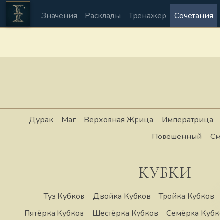
Значения
Расклады
Тренажёр
Сочетания
Дурак
Маг
Верховная Жрица
Императрица
Повешенный
См
КУБКИ
Туз Кубков
Двойка Кубков
Тройка Кубков
Пятёрка Кубков
Шестёрка Кубков
Семёрка Кубк