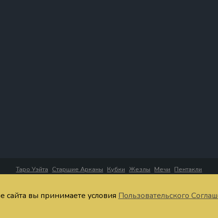
Таро Уэйта
Старшие Арканы
Кубки
Жезлы
Мечи
Пентакли
четания Таро
Тест
Запомнить значения
Расклады онлайн
Символы
Ста
ие сайта вы принимаете условия
Пользовательского Согла
ратная связь
Публичная оферта
Пользовательское соглашение