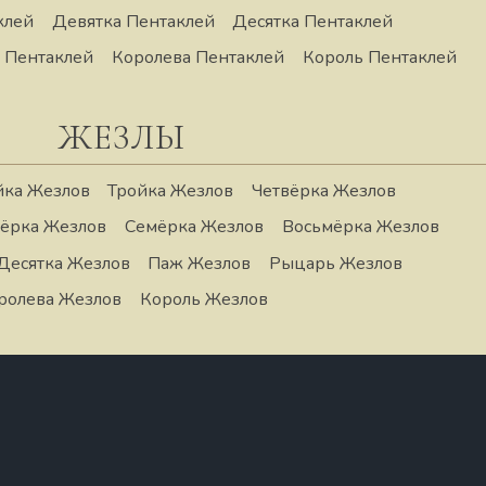
клей
Девятка Пентаклей
Десятка Пентаклей
 Пентаклей
Королева Пентаклей
Король Пентаклей
ЖЕЗЛЫ
ка Жезлов
Тройка Жезлов
Четвёрка Жезлов
ёрка Жезлов
Семёрка Жезлов
Восьмёрка Жезлов
Десятка Жезлов
Паж Жезлов
Рыцарь Жезлов
ролева Жезлов
Король Жезлов