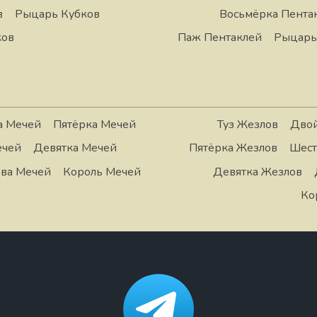
в
Рыцарь Кубков
Восьмёрка Пента
ков
Паж Пентаклей
Рыцарь
а Мечей
Пятёрка Мечей
Туз Жезлов
Двой
ечей
Девятка Мечей
Пятёрка Жезлов
Шест
ва Мечей
Король Мечей
Девятка Жезлов
Ко