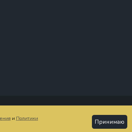
тьи
шения
и
Политики
Политика конфиденциальности
Принимаю