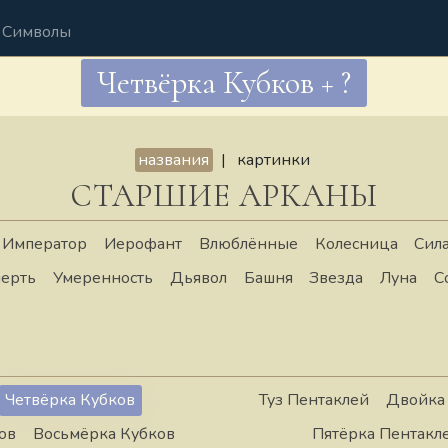
Символы
Четвёрка Кубков + ?
названия
|
картинки
СТАРШИЕ АРКАНЫ
Император
Иерофант
Влюблённые
Колесница
Сил
ерть
Умеренность
Дьявол
Башня
Звезда
Луна
С
Четвёрка Кубков
Туз Пентаклей
Двойка
ов
Восьмёрка Кубков
Пятёрка Пентакл