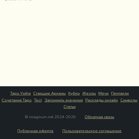
Таро Уэйта
Старшие Арканы
Кубки
Жезлы
Мечи
Пентакли
Сочетания Таро
Тест
Запомнить значения
Расклады онлайн
Символы
Статьи
© imaginum.net 2024-2026
Обратная связь
Публичная оферта
Пользовательское соглашение