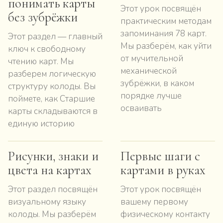
понимать карты
Этот урок посвящён
без зубрёжки
практическим методам
запоминания 78 карт.
Этот раздел — главный
Мы разберём, как уйти
ключ к свободному
от мучительной
чтению карт. Мы
механической
разберем логическую
зубрёжки, в каком
структуру колоды. Вы
порядке лучше
поймете, как Старшие
осваивать
карты складываются в
единую историю
Рисунки, знаки и
Первые шаги с
цвета на картах
картами в руках
Этот раздел посвящён
Этот урок посвящён
визуальному языку
вашему первому
колоды. Мы разберём
физическому контакту