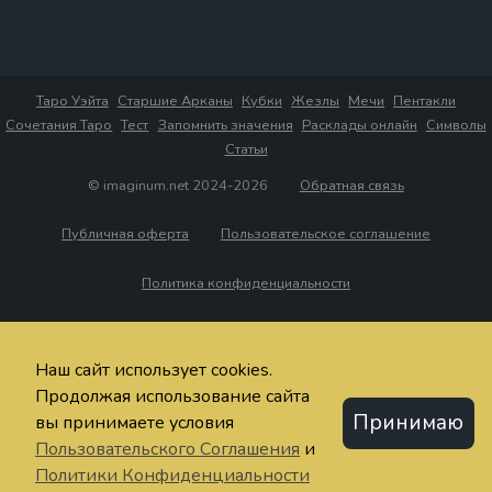
Таро Уэйта
Старшие Арканы
Кубки
Жезлы
Мечи
Пентакли
Сочетания Таро
Тест
Запомнить значения
Расклады онлайн
Символы
Статьи
© imaginum.net 2024-2026
Обратная связь
Публичная оферта
Пользовательское соглашение
Политика конфиденциальности
Наш сайт использует cookies.
Продолжая использование сайта
Принимаю
вы принимаете условия
Пользовательского Соглашения
и
Политики Конфиденциальности