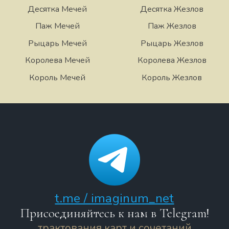
Десятка Мечей
Десятка Жезлов
Паж Мечей
Паж Жезлов
Рыцарь Мечей
Рыцарь Жезлов
Королева Мечей
Королева Жезлов
Король Мечей
Король Жезлов
t.me / imaginum_net
Присоединяйтесь к нам в Telegram!
трактования карт и сочетаний