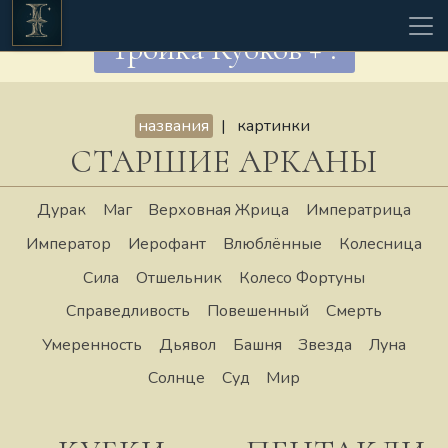
Тройка Кубков + ?
названия
|
картинки
СТАРШИЕ АРКАНЫ
Дурак
Маг
Верховная Жрица
Императрица
Император
Иерофант
Влюблённые
Колесница
Сила
Отшельник
Колесо Фортуны
Справедливость
Повешенный
Смерть
Умеренность
Дьявол
Башня
Звезда
Луна
Солнце
Суд
Мир