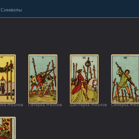
Символы
рка Жезлов
Пятёрка Жезлов
Шестёрка Жезлов
Семёрка Жез