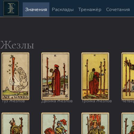
Значения
Расклады
Тренажёр
Сочетания
Жезлы
Туз Жезлов
Двойка Жезлов
Тройка Жезлов
Четвё