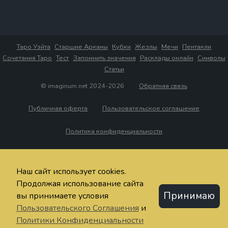
Таро Уэйта
Старшие Арканы
Кубки
Жезлы
Мечи
Пентакли
Сочетания Таро
Тест
Запомнить значения
Расклады онлайн
Символы
Статьи
© imaginum.net 2024-2026
Обратная связь
Публичная оферта
Пользовательское соглашение
Политика конфиденциальности
Наш сайт использует cookies.
Продолжая использование сайта
Принимаю
вы принимаете условия
Пользовательского Соглашения
и
Политики Конфиденциальности