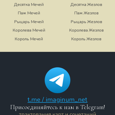
Десятка Мечей
Десятка Жезлов
Паж Мечей
Паж Жезлов
Рыцарь Мечей
Рыцарь Жезлов
Королева Мечей
Королева Жезлов
Король Мечей
Король Жезлов
t.me / imaginum_net
Присоединяйтесь к нам в Telegram!
трактования карт и сочетаний