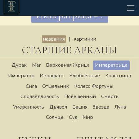
Императрица + ?
названия
|
картинки
СТАРШИЕ АРКАНЫ
Дурак
Маг
Верховная Жрица
Императрица
Император
Иерофант
Влюблённые
Колесница
Сила
Отшельник
Колесо Фортуны
Справедливость
Повешенный
Смерть
Умеренность
Дьявол
Башня
Звезда
Луна
Солнце
Суд
Мир