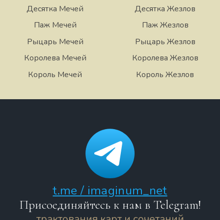
Десятка Мечей
Десятка Жезлов
Паж Мечей
Паж Жезлов
Рыцарь Мечей
Рыцарь Жезлов
Королева Мечей
Королева Жезлов
Король Мечей
Король Жезлов
t.me / imaginum_net
Присоединяйтесь к нам в Telegram!
трактования карт и сочетаний