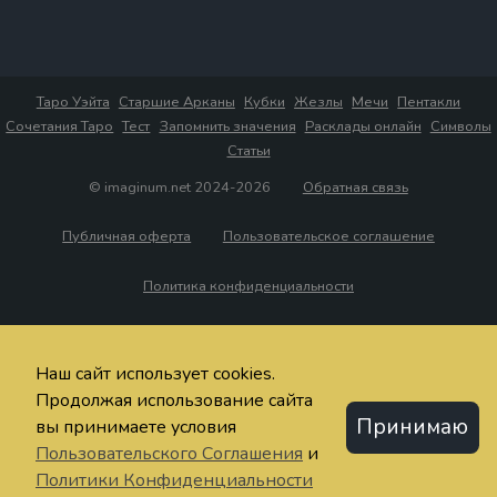
Таро Уэйта
Старшие Арканы
Кубки
Жезлы
Мечи
Пентакли
Сочетания Таро
Тест
Запомнить значения
Расклады онлайн
Символы
Статьи
© imaginum.net 2024-2026
Обратная связь
Публичная оферта
Пользовательское соглашение
Политика конфиденциальности
Наш сайт использует cookies.
Продолжая использование сайта
Принимаю
вы принимаете условия
Пользовательского Соглашения
и
Политики Конфиденциальности