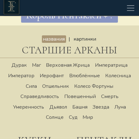
Король Пентаклей + ?
названия
|
картинки
СТАРШИЕ АРКАНЫ
Дурак
Маг
Верховная Жрица
Императрица
Император
Иерофант
Влюблённые
Колесница
Сила
Отшельник
Колесо Фортуны
Справедливость
Повешенный
Смерть
Умеренность
Дьявол
Башня
Звезда
Луна
Солнце
Суд
Мир