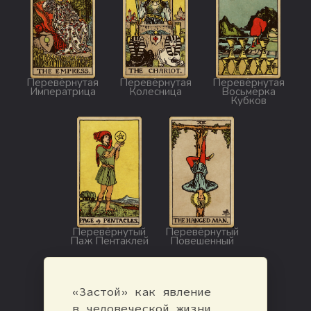
Перевёрнутая
Перевёрнутая
Перевёрнутая
Императрица
Колесница
Восьмёрка
Кубков
Перевёрнутый
Перевёрнутый
Паж Пентаклей
Повешенный
«Застой» как явление
в человеческой жизни