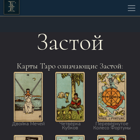
Застой
Карты Таро означающие Застой:
Двойка Мечей
Четвёрка
Перевёрнутое
Кубков
Колесо Фортуны