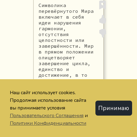
Символика
перевёрнутого Мира
включает в себя
идеи нарушения
гармонии,
отсутствия
целостности или
завершённости. Мир
в прямом положении
олицетворяет
завершение цикла,
единство и
достижение, в то
время как в
перевёрнутом
положении эти
Наш сайт использует cookies.
качества
Продолжая использование сайта
становятся
Принимаю
вы принимаете условия
искажёнными
Пользовательского Соглашения
и
Политики Конфиденциальности
СИМВОЛИЗМ
#гармония