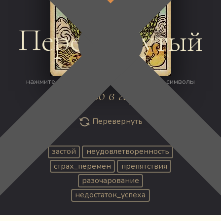
СТАРШИЕ АРКАНЫ
Перевёрнутый
Мир
нажмите на изображение, чтобы открыть символы
Единство в гармонии
Перевернуть
застой
неудовлетворенность
страх_перемен
препятствия
разочарование
недостаток_успеха