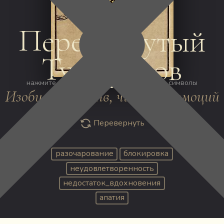
КУБКИ
Перевёрнутый
Туз Кубков
нажмите на изображение, чтобы открыть символы
Изобилие чувств, чистота эмоций
Перевернуть
разочарование
блокировка
неудовлетворенность
недостаток_вдохновения
апатия