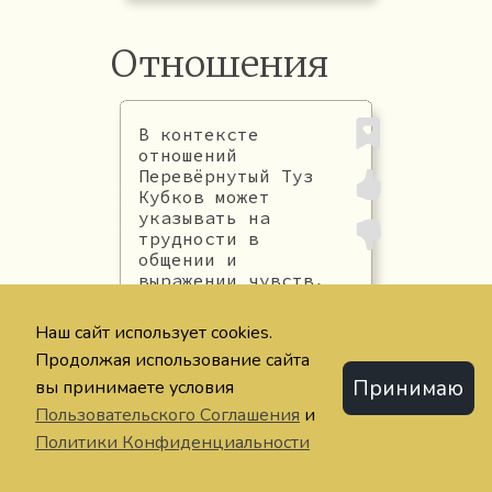
Отношения
В контексте
отношений
Перевёрнутый Туз
Кубков может
указывать на
трудности в
общении и
выражении чувств.
Возможно, в ваших
отношениях
Наш сайт использует cookies.
присутствует
Продолжая использование сайта
недостаток доверия
или вы испытываете
Принимаю
вы принимаете условия
страх отвержения
Пользовательского Соглашения
и
Политики Конфиденциальности
ОТНОШЕНИЯ