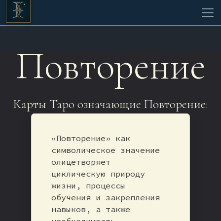
Повторение
Карты Таро означающие Повторение:
«Повторение» как
символическое значение
олицетворяет
циклическую природу
жизни, процессы
обучения и закрепления
навыков, а также
необходимость