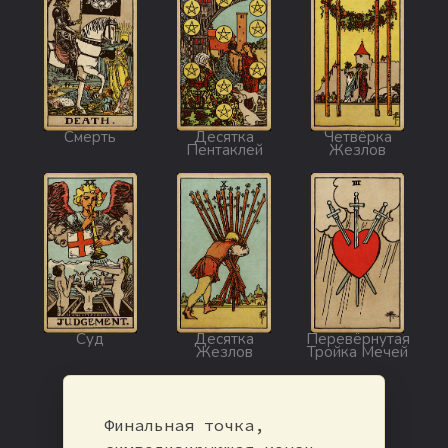
Смерть
Десятка
Четвёрка
Пентаклей
Жезлов
Суд
Десятка
Перевёрнутая
Жезлов
Тройка Мечей
Финальная точка,