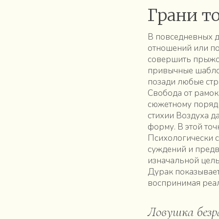
Грани т
В повседневных де
отношений или пое
совершить прыжок
привычные шаблон
позади любые стр
Свобода от рамок 
сюжетному порядк
стихии Воздуха д
форму. В этой точ
Психологически с
суждений и предв
изначальной цель
Дурак показывает
воспринимая реал
Ловушка безр