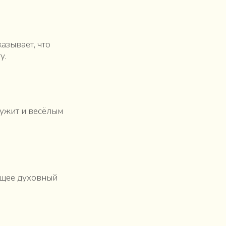
азывает, что
у.
лужит и весёлым
ющее духовный