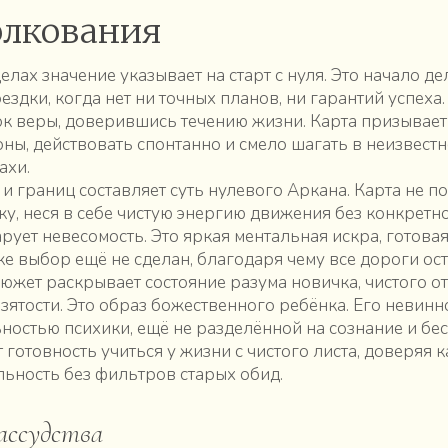
олкования
лах значение указывает на старт с нуля. Это начало де
здки, когда нет ни точных планов, ни гарантий успеха.
 веры, доверившись течению жизни. Карта призывает
ы, действовать спонтанно и смело шагать в неизвестн
ахи.
и границ составляет суть нулевого Аркана. Карта не п
у, неся в себе чистую энергию движения без конкретн
арует невесомость. Это яркая ментальная искра, готов
ке выбор ещё не сделан, благодаря чему все дороги ос
южет раскрывает состояние разума новичка, чистого о
зятости. Это образ божественного ребёнка. Его невин
ностью психики, ещё не разделённой на сознание и бес
 готовность учиться у жизни с чистого листа, доверяя 
ьность без фильтров старых обид.
ассудства