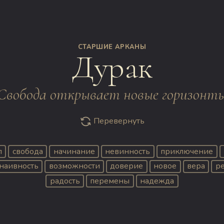
СТАРШИЕ АРКАНЫ
Дурак
Свобода открывает новые горизонт
Перевернуть
л
свобода
начинание
невинность
приключение
наивность
возможности
доверие
новое
вера
р
радость
перемены
надежда