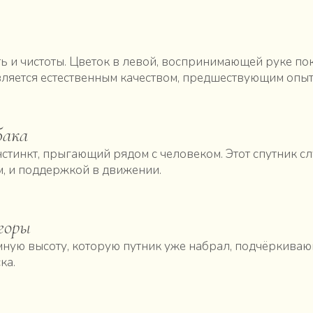
ь и чистоты. Цветок в левой, воспринимающей руке пок
вляется естественным качеством, предшествующим опыт
бака
тинкт, прыгающий рядом с человеком. Этот спутник с
, и поддержкой в движении.
горы
мную высоту, которую путник уже набрал, подчёркива
ка.