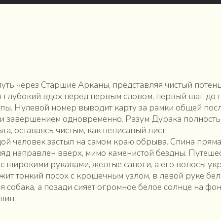
путь через Старшие Арканы, представляя чистый потен
 глубокий вдох перед первым словом, первый шаг до 
пы. Нулевой номер выводит карту за рамки общей пос
 и завершением одновременно. Разум Дурака полность
та, оставаясь чистым, как неписаный лист.
ой человек застыл на самом краю обрыва. Спина пряма
ляд направлен вверх, мимо каменистой бездны. Путеше
 с широкими рукавами, жёлтые сапоги, а его волосы ук
жит тонкий посох с крошечным узлом, в левой руке беле
я собака, а позади сияет огромное белое солнце на фо
шин.