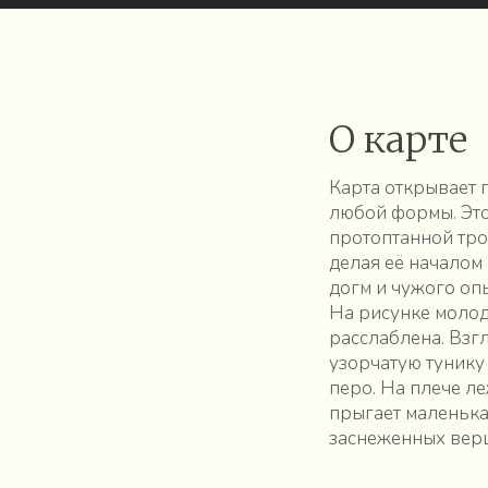
О карте
Карта открывает 
любой формы. Это
протоптанной тро
делая её началом
догм и чужого опы
На рисунке молод
расслаблена. Взг
узорчатую тунику
перо. На плече ле
прыгает маленька
заснеженных вер