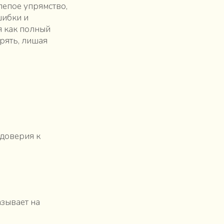
лепое упрямство,
шибки и
я как полный
рять, лишая
 доверия к
азывает на