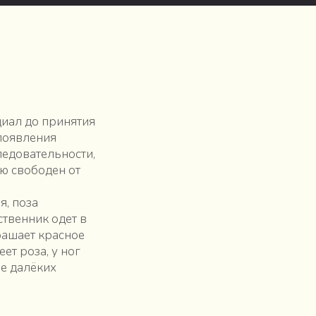
циал до принятия
появления
ледовательности,
ю свободен от
я, поза
ственник одет в
рашает красное
ет роза, у ног
не далёких