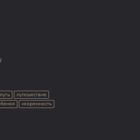
ы
путь
путешествие
ебенок
искренность