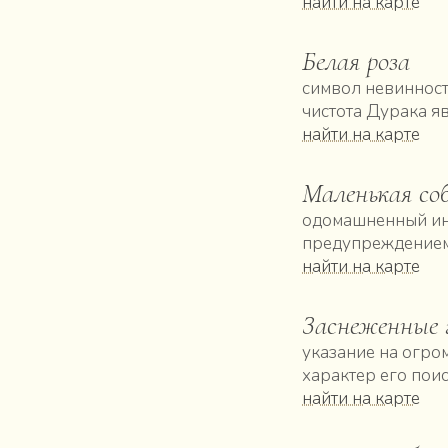
найти на карте
Белая роза
символ невинност
чистота Дурака я
найти на карте
Маленькая со
одомашненный инс
предупреждением
найти на карте
Заснеженные 
указание на огро
характер его поис
найти на карте