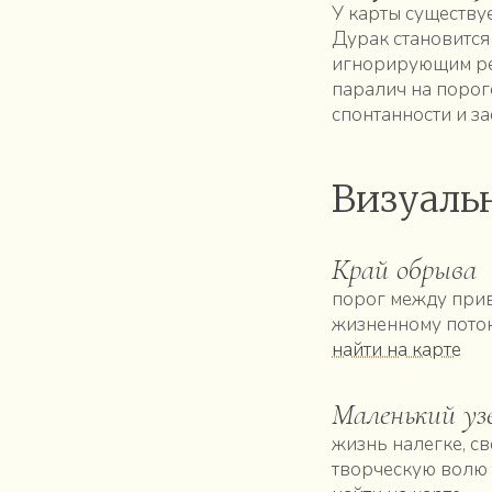
У карты существу
Дурак становится
игнорирующим реа
паралич на порог
спонтанности и з
Визуаль
Край обрыва
порог между прив
жизненному поток
найти на карте
Маленький узе
жизнь налегке, с
творческую волю 