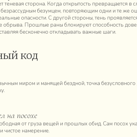
ет теневая сторона. Когда открытость превращается в с
 безрассудным безумцем, повторяющим одни и те же о
льные опасности. С другой стороны, тень проявляетс
е обрыва. Прошлые раны блокируют способность дове
аставляя бесконечно откладывать важные шаги.
ный код
ычным миром и манящей бездной, точка безусловного
у.
л на посохе
вободная от груза вещей и прошлых обид. Сам посох ук
и чистое намерение.