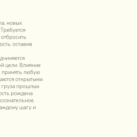
ла, новых
 Требуется
 отбросить
ость, оставив
одчиняется
ой цели. Влияние
ая принять любую
таются открытыми.
т груза прошлых
ность рождена
сознательное.
каждому шагу и