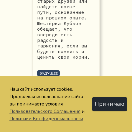
старых друзей или
найдете новые
пути, основанные
на прошлом опыте.
Шестёрка Кубков
обещает, что
впереди есть
радость и
гармония, если вы
будете помнить и
ценить свои корни.
БУДУЩЕЕ
#прошлый опыт
#радость
#друзья
Наш сайт использует cookies.
Продолжая использование сайта
Ещё 2 значения Шестёрки
Принимаю
вы принимаете условия
Кубков в категории
Пользовательского Соглашения
и
Будущее
Политики Конфиденциальности