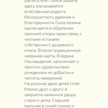
расчета или глухой защиты
здесь раскрывается
естественная радость
бескорыстного дарения и
благодарности. Сила Аркана
заключается в обретении
прочной опоры через связь с
чистыми истоками
собственного душевного
опыта. Второе традиционное
название карты, Владыка
Наслаждения, напоминает о
простом удовольствии,
рожденном из доброты и
чистоты намерений.
На рисунке двое детей стоят
близко друг к другу в
закрытом каменном дворе
старого дома. Старший
мальчик в синей тунике и