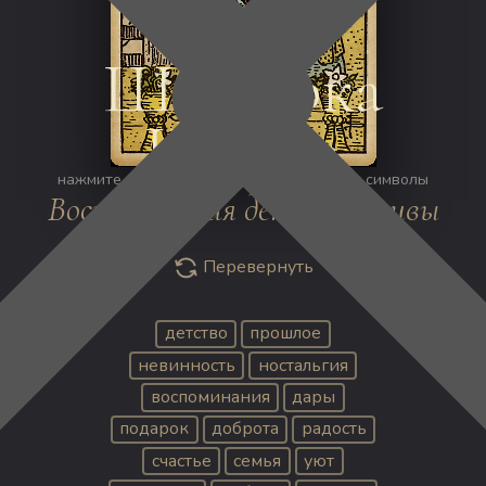
КУБКИ
Шестёрка
Кубков
нажмите на изображение, чтобы открыть символы
Воспоминания детства живы
Перевернуть
детство
прошлое
невинность
ностальгия
воспоминания
дары
подарок
доброта
радость
счастье
семья
уют