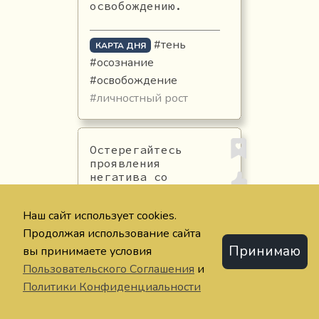
освобождению.
#тень
КАРТА ДНЯ
#осознание
#освобождение
#личностный рост
Остерегайтесь
проявления
негатива со
стороны
окружающих.
Наш сайт использует cookies.
Продолжая использование сайта
КАРТА ДНЯ
Принимаю
вы принимаете условия
#предостережение
Пользовательского Соглашения
и
#окружение
Политики Конфиденциальности
#негатив