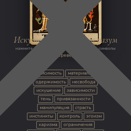
СТАРШИЕ АРКАНЫ
Дьявол
Искушение затмевает разум
нажмите на изображение, чтобы открыть символы
Перевернуть
зависимость
материализм
одержимость
несвобода
искушение
зависимости
тень
привязанности
манипуляция
страсть
инстинкты
контроль
эгоизм
харизма
ограничения