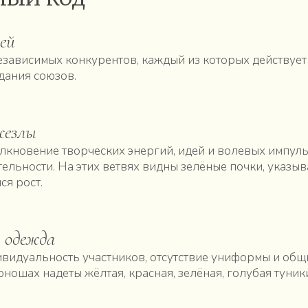
ей
зависимых конкурентов, каждый из которых действует
здания союзов.
жезлы
лкновение творческих энергий, идей и волевых импул
тельности. На этих ветвях видны зелёные почки, указы
я рост.
 одежда
ивидуальность участников, отсутствие униформы и об
ношах надеты жёлтая, красная, зелёная, голубая туник