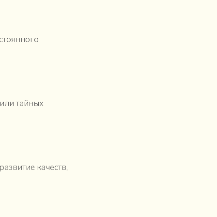
остоянного
 или тайных
развитие качеств,