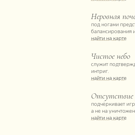
Неровная поч
под ногами предс
балансирования 
найти на карте
Чистое небо
служит подтвержд
интриг.
найти на карте
Отсутствие 
подчёркивает игр
а не на уничтоже
найти на карте