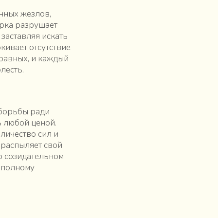
нных жезлов,
ёрка разрушает
заставляя искать
кивает отсутствие
 равных, и каждый
лесть.
 борьбы ради
ь любой ценой.
личество сил и
 распыляет свой
 о созидательном
к полному