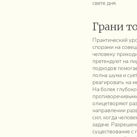
свете дня.
Грани т
Практический уро
спорами на совещ
человеку приходи
претендуют на ли
подходов помогае
полна шума и суе
реагировать на м
На более глубоко
противоречивыми 
олицетворяют раз
направлении разв
сил, когда челов
задаче. Разрешен
существование с 