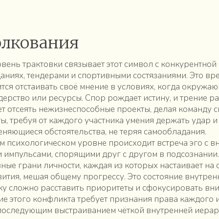
олкования
вень трактовки связывает этот символ с конкурентной
аниях, тендерами и спортивными состязаниями. Это вре
тся отстаивать своё мнение в условиях, когда окружа
дерство или ресурсы. Спор рождает истину, и трение р
т отсеять нежизнеспособные проекты, делая команду с
ты, требуя от каждого участника умения держать удар и
еняющиеся обстоятельства, не теряя самообладания.
м психологическом уровне происходит встреча эго с 
импульсами, спорящими друг с другом в подсознании
ные грани личности, каждая из которых настаивает на 
ития, мешая общему прогрессу. Это состояние внутре
еку сложно расставить приоритеты и сфокусировать вн
ие этого конфликта требует признания права каждого 
последующим выстраиванием чёткой внутренней иерар