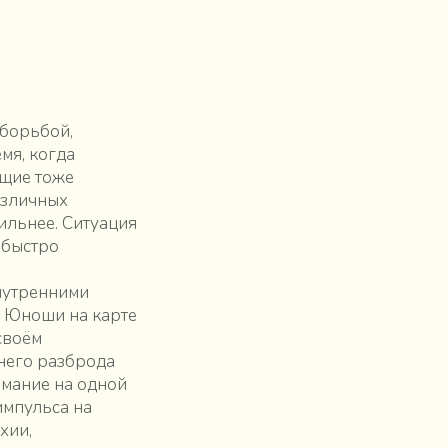
 борьбой,
мя, когда
ющие тоже
азличных
ильнее. Ситуация
 быстро
внутренними
. Юноши на карте
своём
ннего разброда
имание на одной
импульса на
хии,