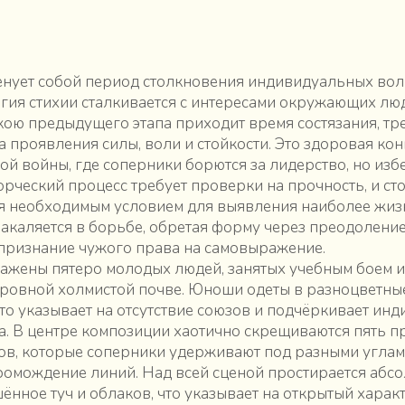
енует собой период столкновения индивидуальных вол
гия стихии сталкивается с интересами окружающих люд
ою предыдущего этапа приходит время состязания, тр
а проявления силы, воли и стойкости. Это здоровая ко
кой войны, где соперники борются за лидерство, но изб
орческий процесс требует проверки на прочность, и с
ся необходимым условием для выявления наиболее жи
 закаляется в борьбе, обретая форму через преодолени
признание чужого права на самовыражение.
ажены пятеро молодых людей, занятых учебным боем 
еровной холмистой почве. Юноши одеты в разноцветны
что указывает на отсутствие союзов и подчёркивает ин
а. В центре композиции хаотично скрещиваются пять 
в, которые соперники удерживают под разными углам
омождение линий. Над всей сценой простирается абсо
шённое туч и облаков, что указывает на открытый хара