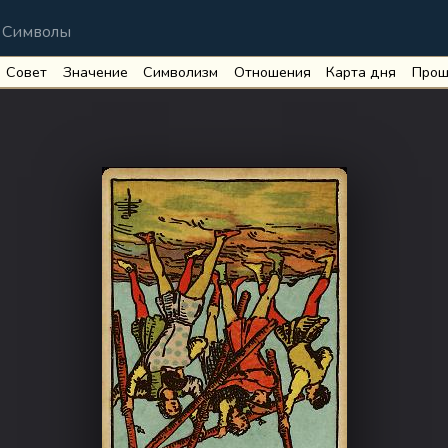
Символы
Совет
Значение
Символизм
Отношения
Карта дня
Прош