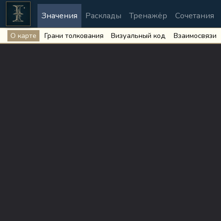
Значения
Расклады
Тренажёр
Сочетания
О карте
Грани толкования
Визуальный код
Взаимосвязи