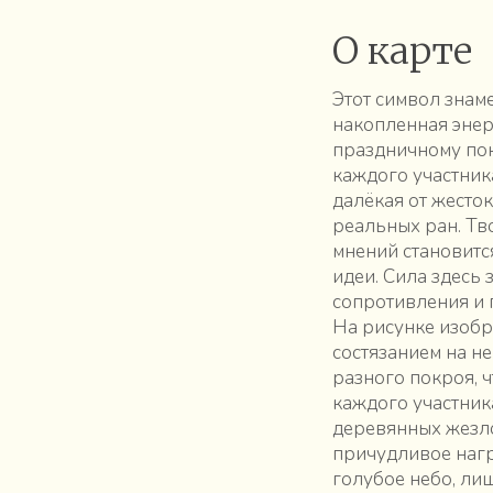
О карте
Этот символ знам
накопленная энер
праздничному пок
каждого участник
далёкая от жесто
реальных ран. Тв
мнений становит
идеи. Сила здесь
сопротивления и 
На рисунке изобр
состязанием на н
разного покроя, 
каждого участник
деревянных жезло
причудливое нагр
голубое небо, ли