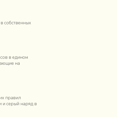
 в собственных
ьсов в едином
вающие на
щих правил
и и серый наряд в