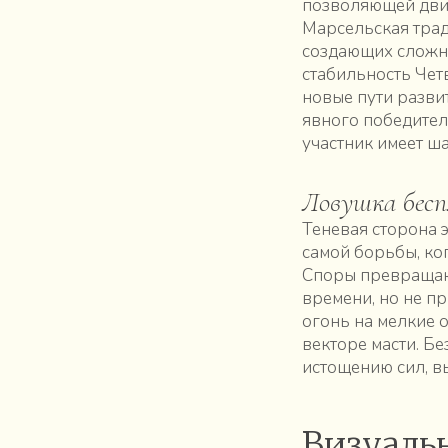
позволяющей дви
Марсельская трад
создающих сложны
стабильность Чет
новые пути разви
явного победител
участник имеет ша
Ловушка бесп
Теневая сторона 
самой борьбы, ко
Споры превращают
времени, но не п
огонь на мелкие 
векторе масти. Б
истощению сил, в
Визуаль