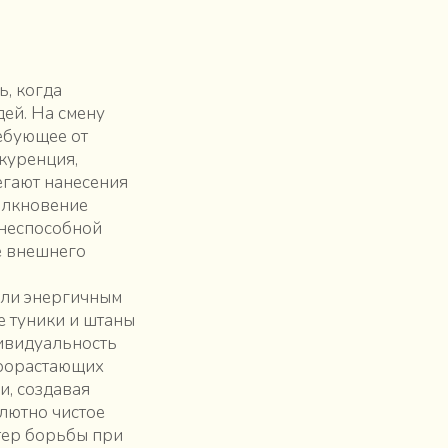
ь, когда
ей. На смену
ебующее от
нкуренция,
егают нанесения
толкновение
знеспособной
е внешнего
или энергичным
е туники и штаны
дивидуальность
прорастающих
и, создавая
лютно чистое
ктер борьбы при