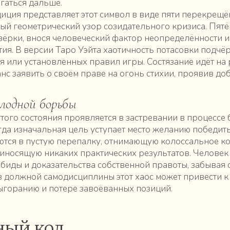
гаться дальше.
иция представляет этот символ в виде пяти перекрещё
й геометрический узор созидательного кризиса. Пят
вёрки, внося человеческий фактор неопределённости и 
тия. В версии Таро Уэйта хаотичность потасовки подчёр
я или установленных правил игры. Состязание идёт на
нс заявить о своём праве на огонь стихии, проявив доб
лодной борьбы
этого состояния проявляется в застревании в процессе
гда изначальная цель уступает место желанию победит
ся в пустую перепалку, отнимающую колоссальное ко
риносящую никаких практических результатов. Человек
обиды и доказательства собственной правоты, забывая
ез должной самодисциплины этот хаос может привести 
ыгоранию и потере завоёванных позиций.
ный код