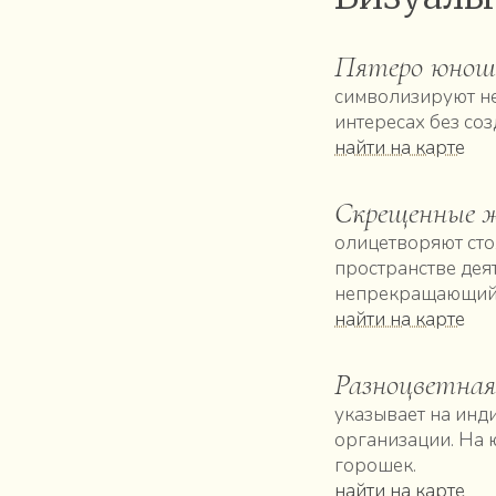
Пятеро юнош
символизируют не
интересах без со
найти на карте
Скрещенные 
олицетворяют сто
пространстве дея
непрекращающийс
найти на карте
Разноцветная
указывает на инд
организации. На ю
горошек.
найти на карте