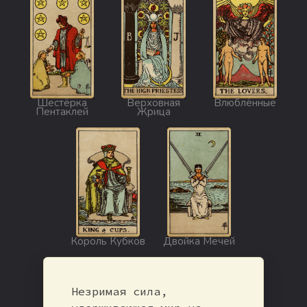
Шестёрка
Верховная
Влюблённые
Пентаклей
Жрица
Король Кубков
Двойка Мечей
Незримая сила,