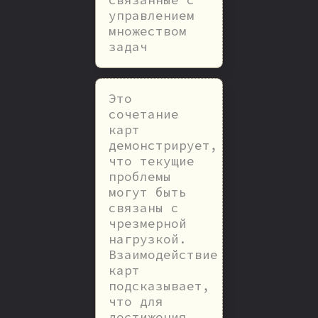
связанные с
управлением
множеством
задач
Это
сочетание
карт
демонстрирует,
что текущие
проблемы
могут быть
связаны с
чрезмерной
нагрузкой.
Взаимодействие
карт
подсказывает,
что для
достижения