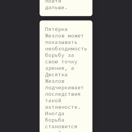
пойти
дальше.
Пятёрка
Жезлов может
показывать
необходимость
борьбу за
свою точку
зрения, а
Десятка
Жезлов
подчеркивает
последствия
такой
активности.
Иногда
борьба
становится