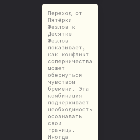
Переход от
Пятёрки
Жезлов к
Десятке
Жезлов
показывает,
как конфликт
соперничества
может
обернуться
чувством
бремени. Эта
комбинация
подчеркивает
необходимость
осознавать
свои
границы.
Иногда