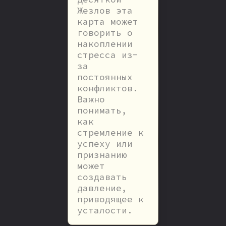
Жезлов эта
карта может
говорить о
накоплении
стресса из-
за
постоянных
конфликтов.
Важно
понимать,
как
стремление к
успеху или
признанию
может
создавать
давление,
приводящее к
усталости.