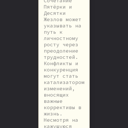
Сочетание
Пятёрки и
Десятки
Жезлов может
указывать на
путь к
личностному
росту через
преодоление
трудностей.
Конфликты и
конкуренция
могут стать
катализатором
изменений,
вносящих
важные
коррективы в
жизнь.
Несмотря на
кажущуюся