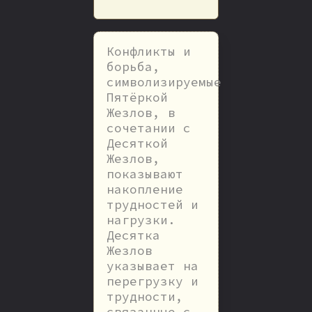
Конфликты и
борьба,
символизируемые
Пятёркой
Жезлов, в
сочетании с
Десяткой
Жезлов,
показывают
накопление
трудностей и
нагрузки.
Десятка
Жезлов
указывает на
перегрузку и
трудности,