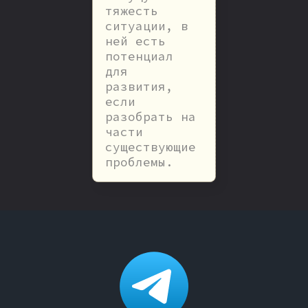
тяжесть
ситуации, в
ней есть
потенциал
для
развития,
если
разобрать на
части
существующие
проблемы.