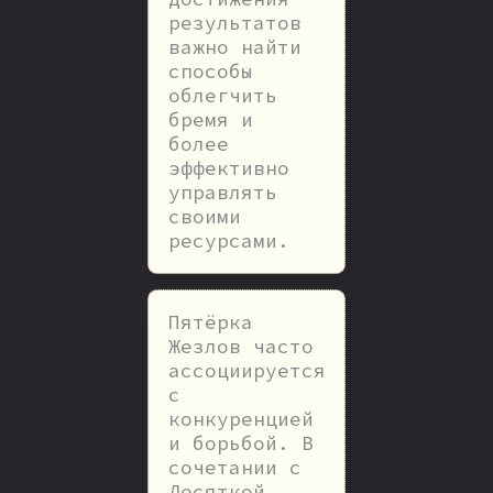
результатов
важно найти
способы
облегчить
бремя и
более
эффективно
управлять
своими
ресурсами.
Пятёрка
Жезлов часто
ассоциируется
с
конкуренцией
и борьбой. В
сочетании с
Десяткой