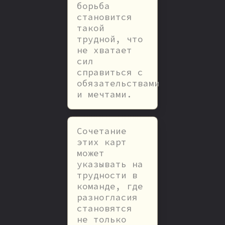
борьба
становится
такой
трудной, что
не хватает
сил
справиться с
обязательствами
и мечтами.
Сочетание
этих карт
может
указывать на
трудности в
команде, где
разногласия
становятся
не только