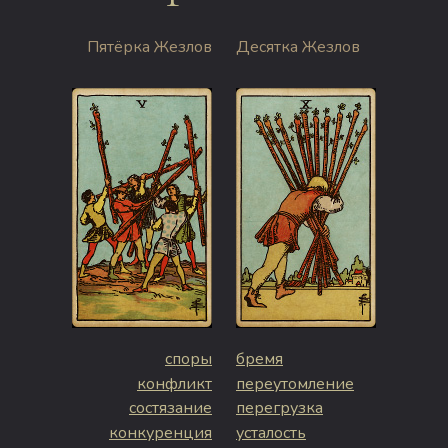
Пятёрка Жезлов
Десятка Жезлов
споры
бремя
конфликт
переутомление
состязание
перегрузка
конкуренция
усталость