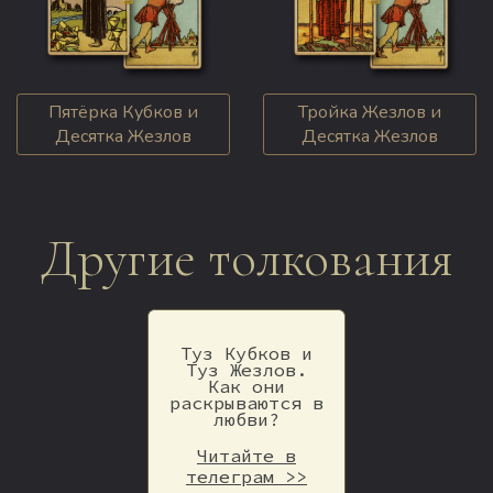
Пятёрка Кубков и
Тройка Жезлов и
Десятка Жезлов
Десятка Жезлов
Другие толкования
Туз Кубков и
Туз Жезлов.
Как они
раскрываются в
любви?
Читайте в
телеграм >>