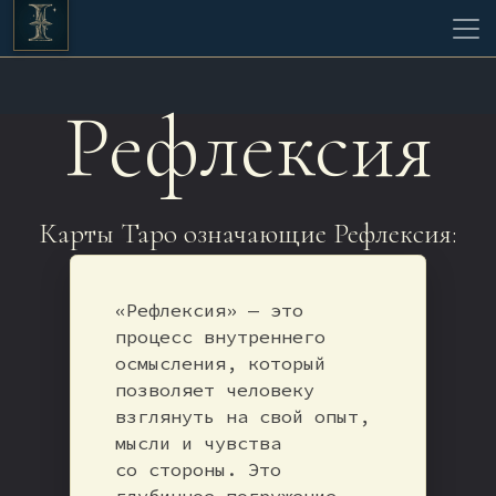
Рефлексия
Карты Таро означающие Рефлексия:
«Рефлексия» — это
процесс внутреннего
осмысления, который
позволяет человеку
взглянуть на свой опыт,
мысли и чувства
со стороны. Это
глубинное погружение