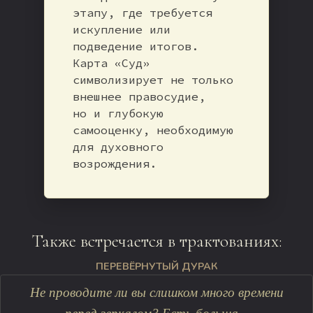
этапу, где требуется
искупление или
подведение итогов.
Карта «Суд»
символизирует не только
внешнее правосудие,
но и глубокую
самооценку, необходимую
для духовного
возрождения.
Также встречается в трактованиях:
ПЕРЕВЁРНУТЫЙ ДУРАК
Не проводите ли вы слишком много времени