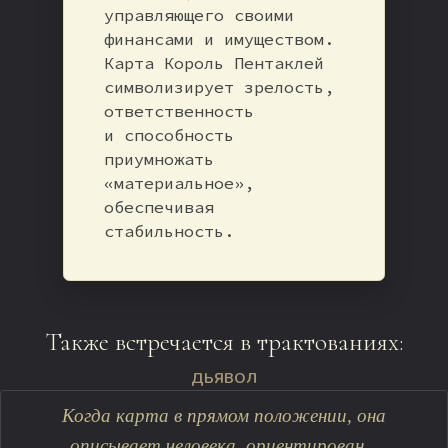
управляющего своими
финансами и имуществом.
Карта Король Пентаклей
символизирует зрелость,
ответственность
и способность
приумножать
«материальное»,
обеспечивая
стабильность.
Также встречается в трактованиях:
ДЬЯВОЛ
Когда карта в прямом положении, она
описывает человека, ориентирован...