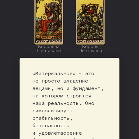
Королева
Король
Пентаклей
Пентаклей
«Материальное» – это
не просто владение
вещами, но и фундамент,
на котором строится
наша реальность. Оно
символизирует
стабильность,
безопасность
и удовлетворение