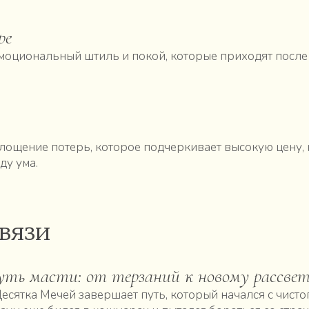
ре
моциональный штиль и покой, которые приходят после т
лощение потерь, которое подчеркивает высокую цену,
ду ума.
вязи
ть масти: от терзаний к новому рассве
есятка Мечей завершает путь, который начался с чисто