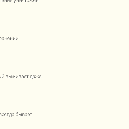
шления уничтожен
хранении
рый выживает даже
всегда бывает