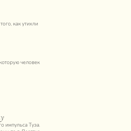
ого, как утихли
 которую человек
ту
го импульса Туза.