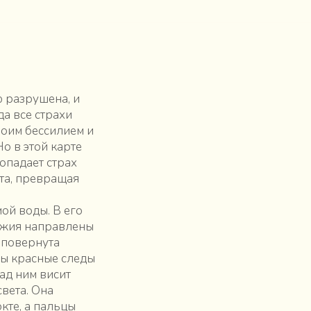
ю разрушена, и
да все страхи
воим бессилием и
о в этой карте
опадает страх
та, превращая
ой воды. В его
ружия направлены
 повернута
ны красные следы
ад ним висит
света. Она
кте, а пальцы