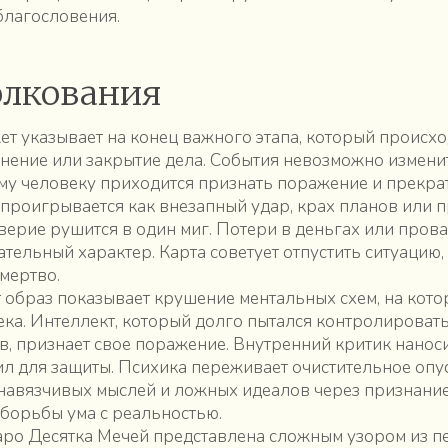
благословения.
олкования
жет указывает на конец важного этапа, который происх
нение или закрытие дела. События невозможно измени
ому человеку приходится признать поражение и прекра
о проигрывается как внезапный удар, крах планов или 
оверие рушится в один миг. Потери в деньгах или пров
ельный характер. Карта советует отпустить ситуацию, 
 мертво.
т образ показывает крушение ментальных схем, на кот
ка. Интеллект, который долго пытался контролировать
, признает свое поражение. Внутренний критик нанос
сил для защиты. Психика переживает очистительное опу
навязчивых мыслей и ложных идеалов через признание
 борьбы ума с реальностью.
аро Десятка Мечей представлена сложным узором из 