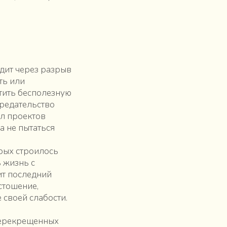
одит через разрыв
ть или
тить бесполезную
предательство
ал проектов
а не пытаться
орых строилось
 жизнь с
ит последний
стошение,
 своей слабости.
перекрещенных