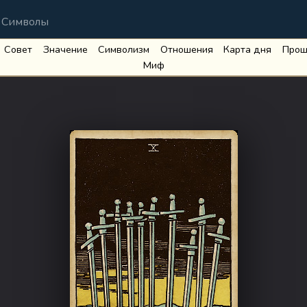
Символы
Совет
Значение
Символизм
Отношения
Карта дня
Прош
Миф