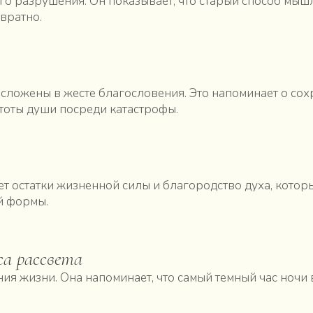
го разрушения. Он показывает, что старый способ мы
звратно.
ложены в жесте благословения. Это напоминает о со
стоты души посреди катастрофы.
т остатки жизненной силы и благородство духа, кото
й формы.
са рассвета
ния жизни. Она напоминает, что самый темный час ночи 