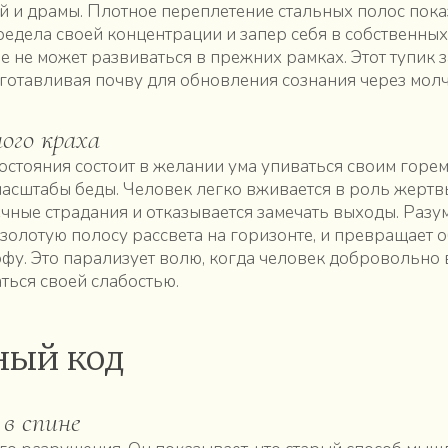
й и драмы. Плотное переплетение стальных полос пока
редела своей концентрации и запер себя в собственных
не может развиваться в прежних рамках. Этот тупик з
дготавливая почву для обновления сознания через молч
ого краха
состояния состоит в желании ума упиваться своим горем
асштабы беды. Человек легко вживается в роль жертвы
чные страдания и отказывается замечать выходы. Разум
 золотую полосу рассвета на горизонте, и превращает 
фу. Это парализует волю, когда человек добровольно
ться своей слабостью.
ный код
 в спине