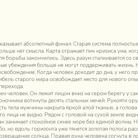
казывает абсолютный финал. Старая система полность
льше нет смысла. Карта отражает пик кризиса ума, ког
для борьбы закончились. Здесь разум сталкивается со с
арые убеждения больше не могут поддерживать жизнь. Н
освобождение. Когда человек доходит до дна, у него пр
ибель старого мира освобождает место для нового опы
 перехода.
ен человек. Он лежит лицом вниз на сером берегу у сам
оночника воткнуты десять стальных мечей. Рукояти о
сть тела мужчины накрыта яркой алой тканью, а голова
его лица не видно. Рядом с головой на сухой земле вид
ан занимает спокойное синее море без единой волны. Н
о, но вдоль горизонта уже тянется золотая полоса рас
озвращение солнца. Правая рука человека согнута в ло