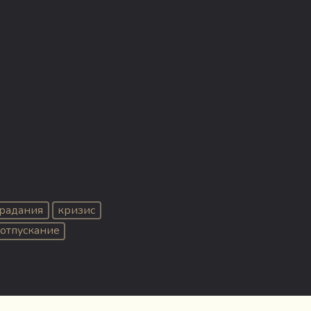
традания
кризис
отпускание