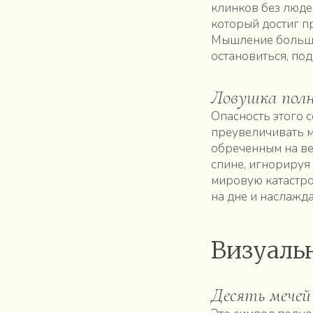
клинков без люде
который достиг п
Мышление больше 
остановиться, по
Ловушка полн
Опасность этого 
преувеличивать м
обреченным на ве
спине, игнорируя
мировую катастро
на дне и наслажда
Визуаль
Десять мечей