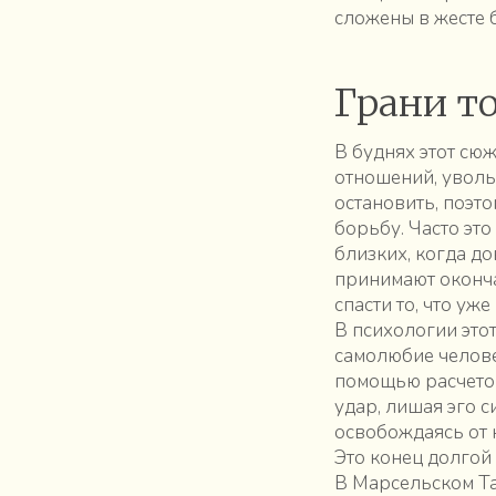
сложены в жесте 
Грани т
В буднях этот сю
отношений, уволь
остановить, поэт
борьбу. Часто эт
близких, когда д
принимают окончат
спасти то, что уже
В психологии это
самолюбие челове
помощью расчетов
удар, лишая эго 
освобождаясь от 
Это конец долгой
В Марсельском Т