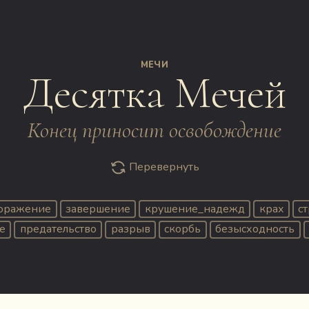
МЕЧИ
Десятка Мечей
Конец приносит освобождение
Перевернуть
оражение
завершение
крушение_надежд
крах
с
е
предательство
разрыв
скорбь
безысходность