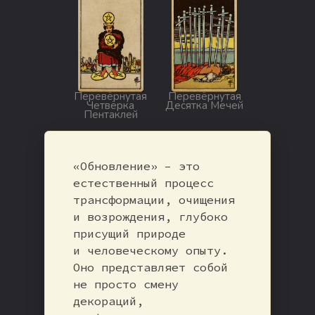
Перевёрнутая
Перевёрнутая
Четвёрка
Десятка Мечей
Пентаклей
«Обновление» – это
естественный процесс
трансформации, очищения
и возрождения, глубоко
присущий природе
и человеческому опыту.
Оно представляет собой
не просто смену
декораций,