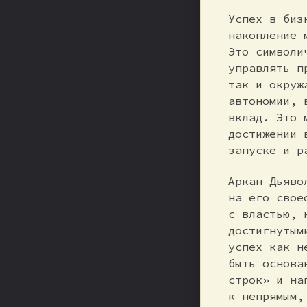
Успех в биз
накопление 
Это символи
управлять п
так и окруж
автономии, 
вклад. Это 
достижении 
запуске и р
Аркан Дьяво
на его свое
с властью, 
достигнутым
успех как н
быть основа
строк» и на
к непрямым,