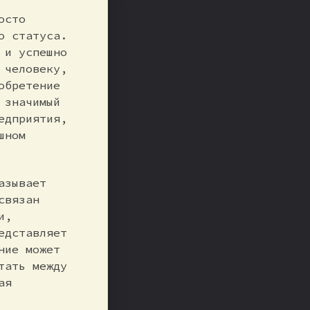
осто
о статуса.
 и успешно
 человеку,
обретение
 значимый
едприятия,
шном
азывает
связан
и,
едставляет
ние может
тать между
ая