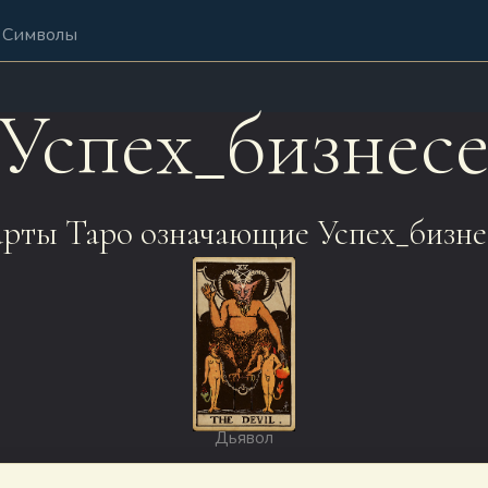
Символы
Успех_бизнес
рты Таро означающие Успех_бизне
Дьявол