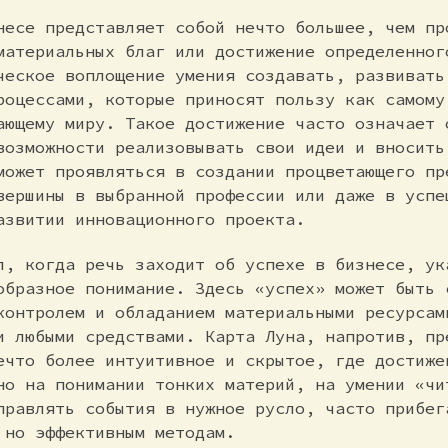
несе представляет собой нечто большее, чем пр
материальных благ или достижение определенног
ческое воплощение умения создавать, развивать
роцессами, которые приносят пользу как самому
ающему миру. Такое достижение часто означает 
возможности реализовывать свои идеи и вносить
может проявляться в создании процветающего пр
вершины в выбранной профессии или даже в успе
азвитии инновационного проекта.
л, когда речь заходит об успехе в бизнесе, ук
образное понимание. Здесь «успех» может быть 
контролем и обладанием материальными ресурсам
и любыми средствами. Карта Луна, напротив, пр
ечто более интуитивное и скрытое, где достиже
но на понимании тонких материй, на умении «чи
правлять события в нужное русло, часто прибег
 но эффективным методам.