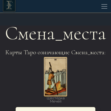
Смена_места
Карты Таро означающие Смена_места:
Шестёрка
Мечей