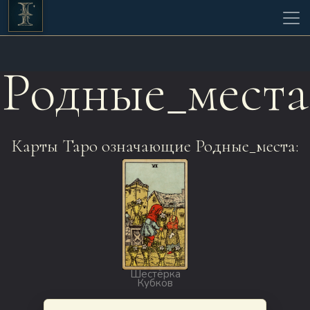
Родные_места
Карты Таро означающие Родные_места:
Шестёрка
Кубков