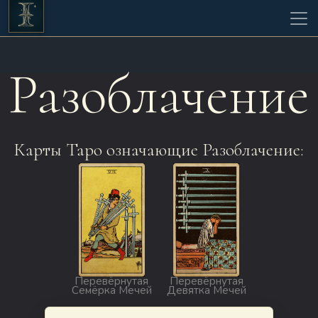
Разоблачение
Карты Таро означающие Разоблачение:
Перевёрнутая
Перевёрнутая
Семёрка Мечей
Девятка Мечей