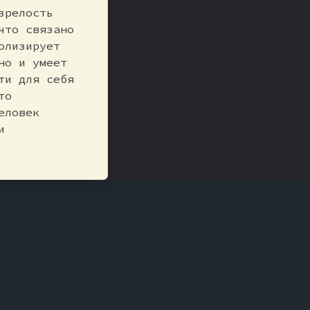
зрелость
что связано
олизирует
но и умеет
ти для себя
то
еловек
и