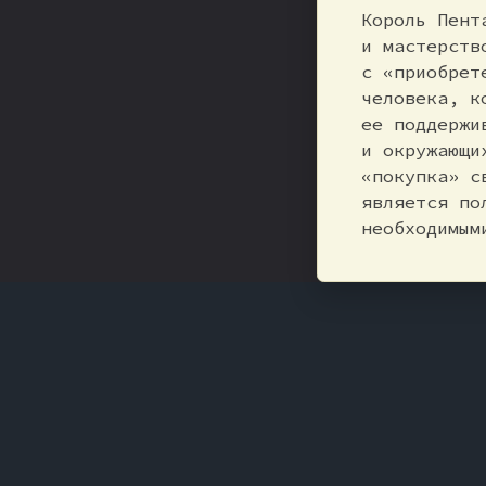
Король Пент
и мастерств
с «приобрет
человека, к
ее поддержи
и окружающи
«покупка» с
является по
необходимым