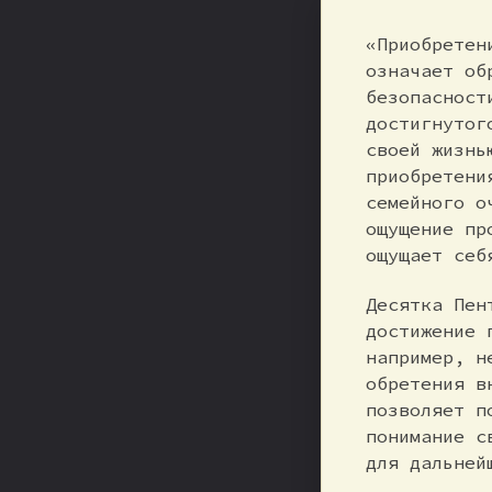
«Приобретен
означает об
безопасност
достигнутог
своей жизнь
приобретени
семейного о
ощущение пр
ощущает себ
Десятка Пен
достижение 
например, н
обретения в
позволяет п
понимание с
для дальней