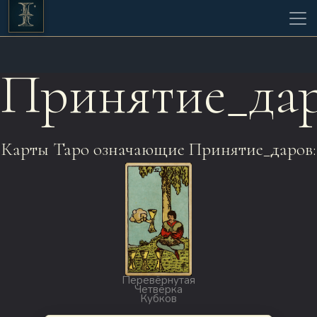
Принятие_да
Карты Таро означающие Принятие_даров:
Перевёрнутая
Четвёрка
Кубков