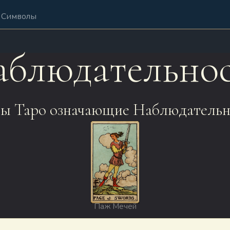
Символы
блюдательно
ы Таро означающие Наблюдательн
Паж Мечей