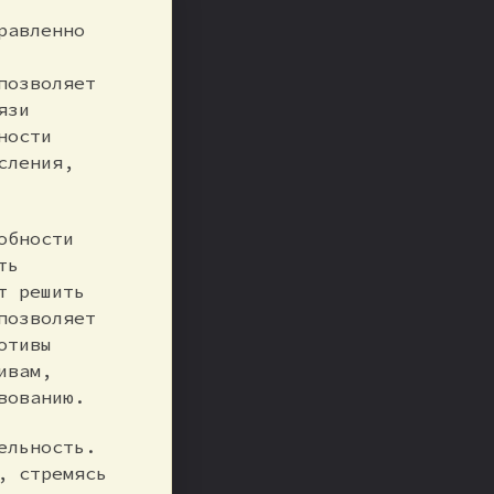
равленно
позволяет
язи
ности
сления,
обности
ть
т решить
позволяет
отивы
ивам,
вованию.
ельность.
, стремясь