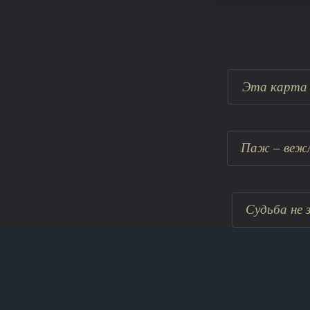
Эта карта 
Паж – вежл
Судьба не 