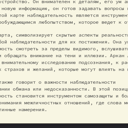
устройство. Он внимателен к деталям, его ум а
 новую информацию, он готов задавать вопросы 
той карте наблюдательность является инструмен
робуждающимся любопытством, которое ведет к о
арта, символизирует скрытые аспекты реальност
бой наблюдательности для их постижения. Она у
мость смотреть за пределы видимого, вслушиват
и обращать внимание на тени и иллюзии. Аркан 
 внимательному исследованию подсознания, к ра
х страхов и желаний, которые могут влиять на 
также говорит о важности наблюдательности
ании обмана или недосказанности. В этой позиц
ность становится инструментом самозащиты и бо
онимания межличностных отношений, где слова м
тинные намерения.