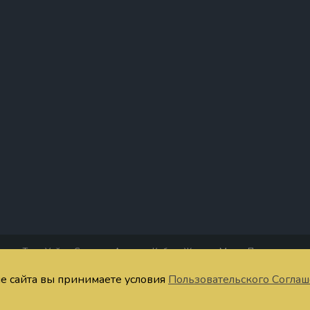
Таро Уэйта
Старшие Арканы
Кубки
Жезлы
Мечи
Пентакли
четания Таро
Тест
Запомнить значения
Расклады онлайн
Символы
Ста
ие сайта вы принимаете условия
Пользовательского Согла
ратная связь
Публичная оферта
Пользовательское соглашение