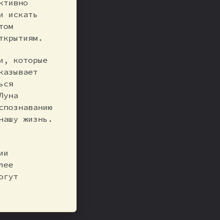
ктивно
и искать
том
ткрытиям.
и, которые
казывает
ься
Луна
спознаванию
нашу жизнь.
ии
лее
огут