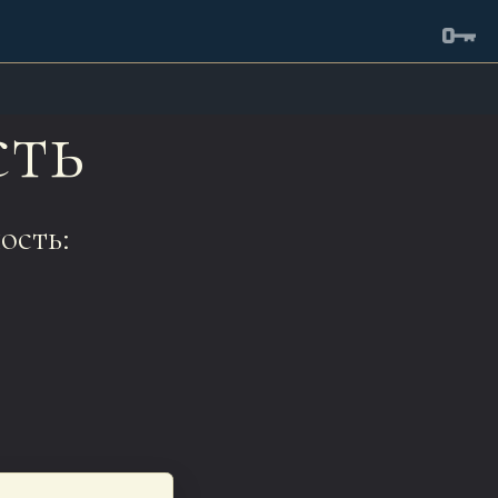
сть
ость: