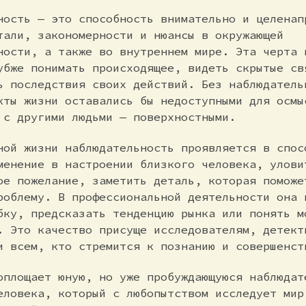
ность — это способность внимательно и целенап
тали, закономерности и нюансы в окружающей
ности, а также во внутреннем мире. Эта черта 
убже понимать происходящее, видеть скрытые св
ь последствия своих действий. Без наблюдатель
кты жизни оставались бы недоступными для осмы
 с другими людьми — поверхностными.
ной жизни наблюдательность проявляется в спос
менение в настроении близкого человека, улови
ое пожелание, заметить деталь, которая поможе
роблему. В профессиональной деятельности она 
бку, предсказать тенденцию рынка или понять м
. Это качество присуще исследователям, детект
и всем, кто стремится к познанию и совершенст
оплощает юную, но уже пробуждающуюся наблюдат
еловека, который с любопытством исследует мир