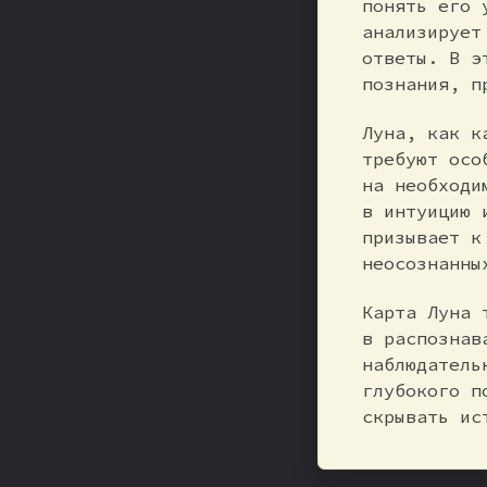
понять его 
анализирует
ответы. В э
познания, п
Луна, как к
требуют осо
на необходи
в интуицию 
призывает к
неосознанны
Карта Луна 
в распознав
наблюдатель
глубокого п
скрывать ис