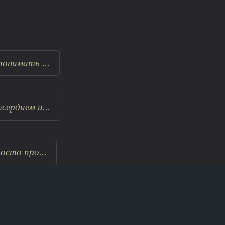
онимать ...
ердием и...
осто про...