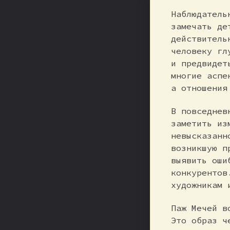
Наблюдатель
замечать де
действитель
человеку гл
и предвидет
многие аспе
а отношения
В повседнев
заметить из
невысказанн
возникшую п
выявить оши
конкурентов
художникам 
Паж Мечей в
Это образ ч