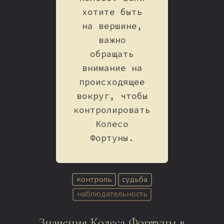
хотите быть
на вершине,
важно
обращать
внимание на
происходящее
вокруг, чтобы
контролировать
Колесо
Фортуны.
контроль
судьба
наблюдательность
Значения Колеса Фортуны в