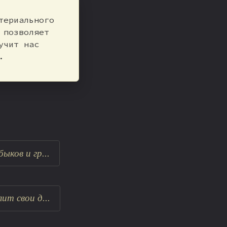
териального
 позволяет
учит нас
.
ков и гр...
т свои д...