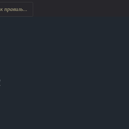
 правиль...
!