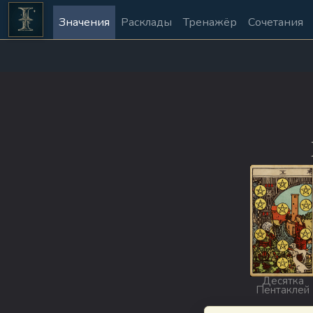
Значения
Расклады
Тренажёр
Сочетания
Десятка
Пентаклей