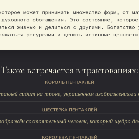
которое может принимать множество форм, от ма
 духовного обогащения. Это состояние, которое
аться жизнью и делиться с другими. Богатство 
ряжаться ресурсами и ценить истинные ценности
Также встречается в трактованиях:
КОРОЛЬ ПЕНТАКЛЕЙ
таклей сидит на троне, украшенном изображениями бы
ШЕСТЁРКА ПЕНТАКЛЕЙ
зображён состоятельный человек, который щедро дели
КОРОЛЕВА ПЕНТАКЛЕЙ