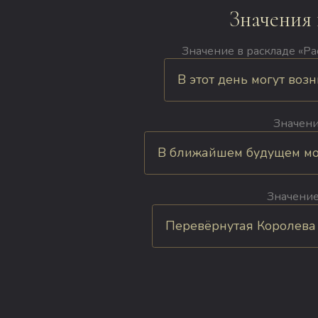
Значения
Значение в раскладе «Рас
В этот день могут возн
Значени
В ближайшем будущем могу
Значение
Перевёрнутая Королева Ж