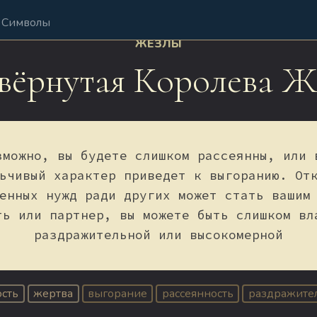
Символы
ЖЕЗЛЫ
вёрнутая Королева Ж
зможно, вы будете слишком рассеянны, или 
ьчивый характер приведет к выгоранию. От
енных нужд ради других может стать вашим
ть или партнер, вы можете быть слишком вл
раздражительной или высокомерной
ость
жертва
выгорание
рассеянность
раздражите