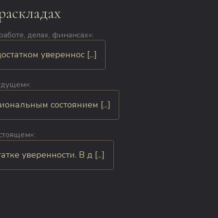
раскладах
аботе, делах, финансах»:
статком увереннос [...]
удущем»:
ональным состоянием [...]
стоящем»:
е уверенности. В д [...]