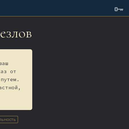
езлов
ваш
каз от
 путем.
астной,
льность