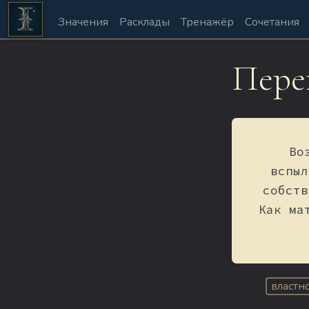
Значения
Расклады
Тренажёр
Сочетания
Пере
Во
вспыл
собств
Как ма
властн