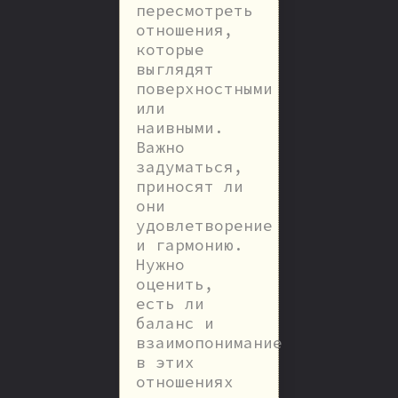
пересмотреть
отношения,
которые
выглядят
поверхностными
или
наивными.
Важно
задуматься,
приносят ли
они
удовлетворение
и гармонию.
Нужно
оценить,
есть ли
баланс и
взаимопонимание
в этих
отношениях