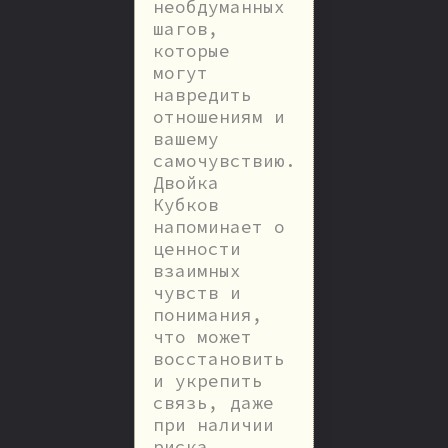
необдуманных
шагов,
которые
могут
навредить
отношениям и
вашему
самочувствию.
Двойка
Кубков
напоминает о
ценности
взаимных
чувств и
понимания,
что может
восстановить
и укрепить
связь, даже
при наличии
риска.