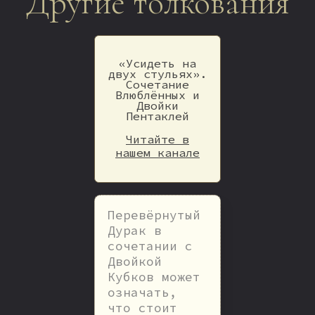
Другие толкования
«Усидеть на
двух стульях».
Сочетание
Влюблённых и
Двойки
Пентаклей
Читайте в
нашем канале
Перевёрнутый
Дурак в
сочетании с
Двойкой
Кубков может
означать,
что стоит