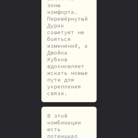
зоны
комфорта.
Перевёрнутый
Дурак
советует не
бояться
изменений, а
Двойка
Кубков
вдохновляет
искать новые
пути для
укрепления
связи.
В этой
комбинации
есть
потенциал