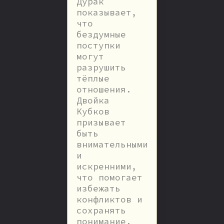
Дурак
показывает,
что
бездумные
поступки
могут
разрушить
тёплые
отношения.
Двойка
Кубков
призывает
быть
внимательными
и
искренними,
что помогает
избежать
конфликтов и
сохранять
понимание.