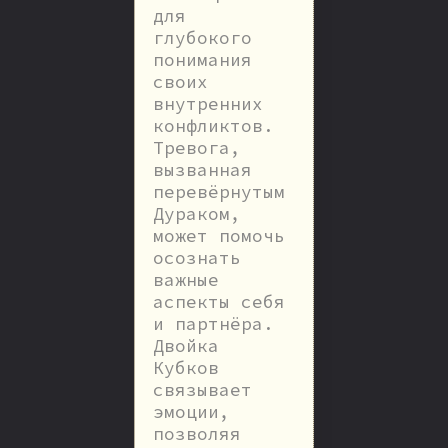
для
глубокого
понимания
своих
внутренних
конфликтов.
Тревога,
вызванная
перевёрнутым
Дураком,
может помочь
осознать
важные
аспекты себя
и партнёра.
Двойка
Кубков
связывает
эмоции,
позволяя