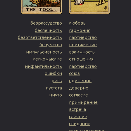
безрассудство
любовь
беспечность
гармония
безответственность
партнерство
безумство
притяжение
импульсивность
взаимность
легкомыслие
отношения
инфантильность
партнёрство
ошибки
союз
риск
единение
пустота
доверие
ничто
согласие
примирение
встреча
слияние
свидание