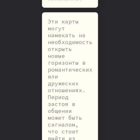
Эти карты
могут
намекать на
необходимость
открыть
новые
горизонты в
романтических
или
дружеских
отношениях.
Период
застоя в
общении
может быть
сигналом,
что стоит
выйти из