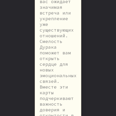
вас ожидает
значимая
встреча или
укрепление
уже
существующих
отношений.
Смелость
Дурака
поможет вам
открыть
сердце для
новых
эмоциональных
связей.
Вместе эти
карты
подчеркивают
важность
доверия и
открытости в