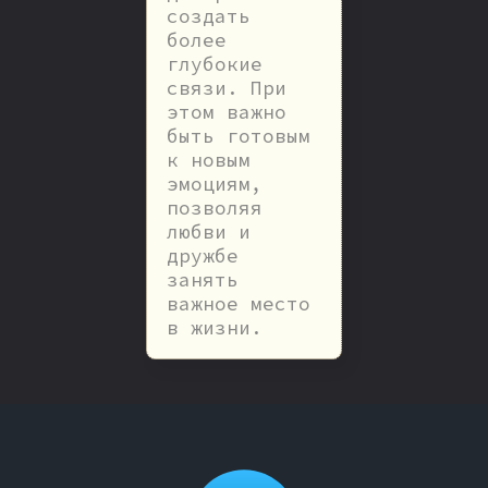
создать
более
глубокие
связи. При
этом важно
быть готовым
к новым
эмоциям,
позволяя
любви и
дружбе
занять
важное место
в жизни.