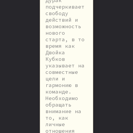
Дурак
подчеркивает
свободу
действий и
возможность
нового
старта, в то
время как
Двойка
Кубков
указывает на
совместные
цели и
гармонию в
команде.
Необходимо
обращать
внимание на
то, как
личные
отношения