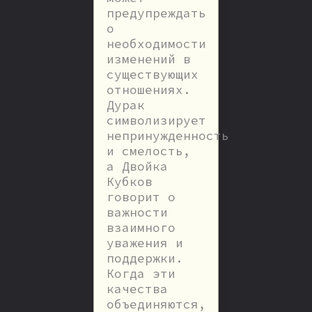
предупреждать
о
необходимости
изменений в
существующих
отношениях.
Дурак
символизирует
непринужденность
и смелость,
а Двойка
Кубков
говорит о
важности
взаимного
уважения и
поддержки.
Когда эти
качества
объединяются,