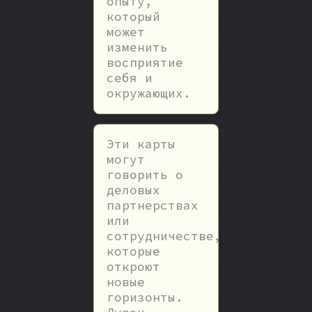
опыту,
который
может
изменить
восприятие
себя и
окружающих.
Эти карты
могут
говорить о
деловых
партнерствах
или
сотрудничестве,
которые
откроют
новые
горизонты.