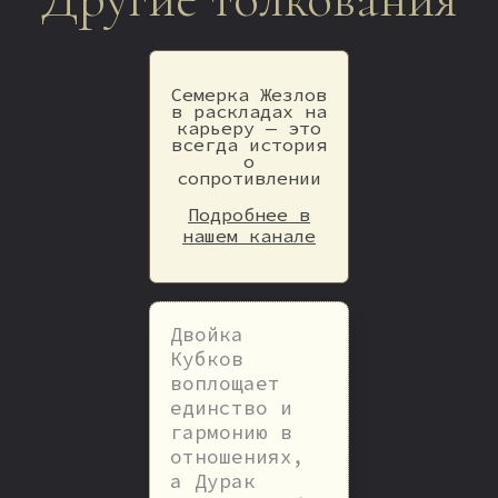
Семерка Жезлов
в раскладах на
карьеру — это
всегда история
о
сопротивлении
Подробнее в
нашем канале
Двойка
Кубков
воплощает
единство и
гармонию в
отношениях,
а Дурак