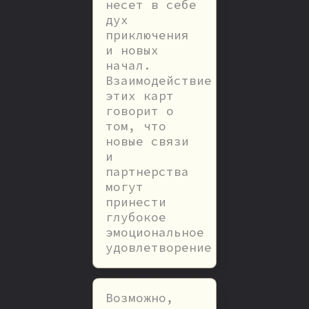
несет в себе
дух
приключения
и новых
начал.
Взаимодействие
этих карт
говорит о
том, что
новые связи
и
партнерства
могут
принести
глубокое
эмоциональное
удовлетворение
Возможно,