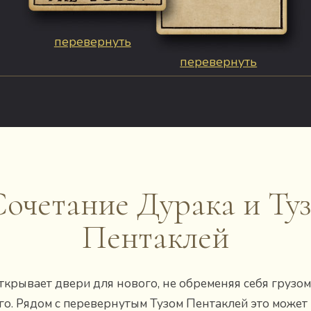
перевернуть
перевернуть
очетание Дурака и Ту
Пентаклей
ткрывает двери для нового, не обременяя себя грузом
о. Рядом с перевернутым Тузом Пентаклей это может