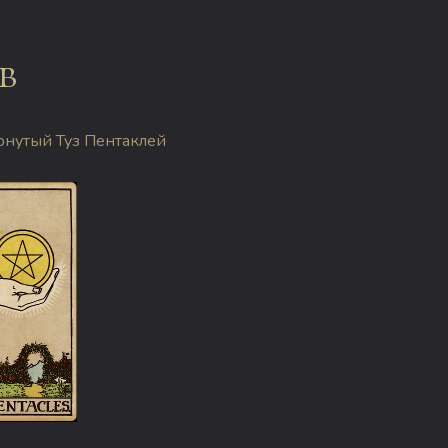
в
нутый Туз Пентаклей