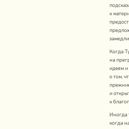
подсказ
к матер
предост
предлож
замедли
Когда Т
на прег
идеям и
о том, 
прежние
и откры
к благо
Иногда 
когда н