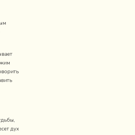
вым
о
ывает
ежим
оворить
авить
ы
удьбы,
сет дух