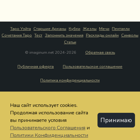
Таро Уэйта
Старшие Арканы
Кубки
Жезлы
Мечи
Пентакли
Сочетания Таро
Тест
Запомнить значения
Расклады онлайн
Символы
Статьи
© imaginum.net 2024-2026
Обратная связь
Публичная оферта
Пользовательское соглашение
Политика конфиденциальности
Наш сайт использует cookies.
Продолжая использование сайта
Принимаю
вы принимаете условия
Пользовательского Соглашения
и
Политики Конфиденциальности