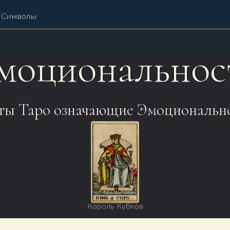
Символы
моциональнос
ты Таро означающие Эмоционально
Король Кубков