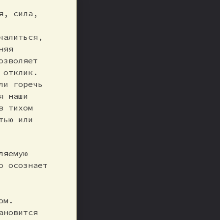
я, сила,
чалиться,
няя
озволяет
 отклик.
ли горечь
я наши
в тихом
тью или
ляемую
о осознает
ом.
ановится