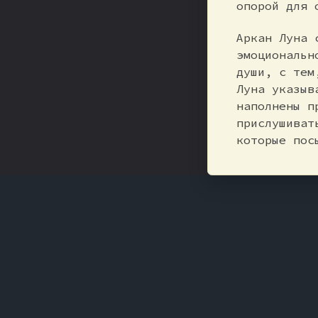
опорой для 
Аркан Луна 
эмоциональн
души, с тем
Луна указыв
наполнены п
прислушиват
которые пос