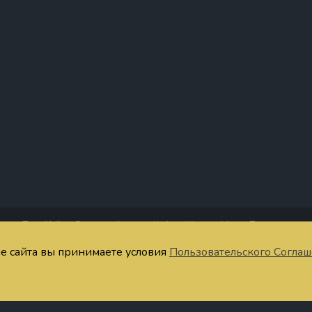
Таро Уэйта
Старшие Арканы
Кубки
Жезлы
Мечи
Пентакли
четания Таро
Тест
Запомнить значения
Расклады онлайн
Символы
Ста
ие сайта вы принимаете условия
Пользовательского Согла
ратная связь
Публичная оферта
Пользовательское соглашение