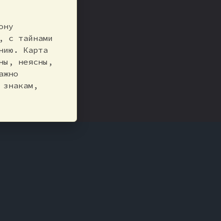
ону
, с тайнами
нию. Карта
ны, неясны,
ажно
 знакам,