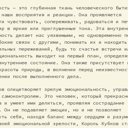
ость — это глубинная ткань человеческого быти
 наши восприятия и реакции. Она проявляется
ти чувствовать, сопереживать, радоваться и пе
ир в яркие или приглушенные тона. Эта внутрен
ность делает нас уязвимыми, но одновременно п
бокие связи с другими, понимать их и находить
ильных переживаний, будь то счастье встречи и
циональность выходит на первый план, определя
внутреннее состояние. Она также присутствует 
красоты природы, в волнении перед неизвестнос
ении после выполненного дела.
ов олицетворяет зрелую эмоциональность, управ
 самоконтролем. Это человек, который прекрасн
а и умеет ими делиться, проявляя сострадание
. Он не подавляет эмоции, но и не позволяет
уть себя, находя баланс между сердцем и разум
воей эмоциональной зрелости, Король Кубков ст