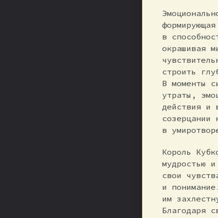
Эмоциональн
формирующая
в способнос
окрашивая м
чувствитель
строить глу
В моменты с
утраты, эмо
действия и 
созерцании 
в умиротвор
Король Кубк
мудростью и
свои чувств
и понимание
им захлестн
Благодаря с