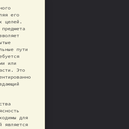
ного
ляя его
х целей.
 предмета
зволяет
ытые
льные пути
ебуется
ми или
асти. Это
ентированно
здающий
ства
ясность
ходимы для
й является