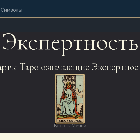
Символы
Экспертность
рты Таро означающие Экспертнос
Король Мечей