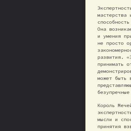
Экспертност
мастерства 
способность
Она возника
и умения пр
не просто о
закономерно
развития. «
принимать о
демонстриро
может быть 
представляю
безупречные
Король Мече
экспертност
мысли и спо
принятия вз