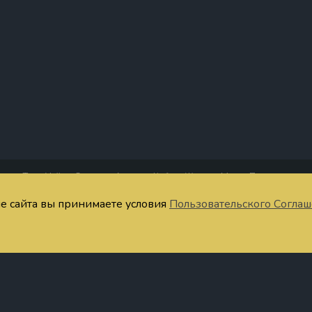
Таро Уэйта
Старшие Арканы
Кубки
Жезлы
Мечи
Пентакли
четания Таро
Тест
Запомнить значения
Расклады онлайн
Символы
Ста
ие сайта вы принимаете условия
Пользовательского Согла
ратная связь
Публичная оферта
Пользовательское соглашение