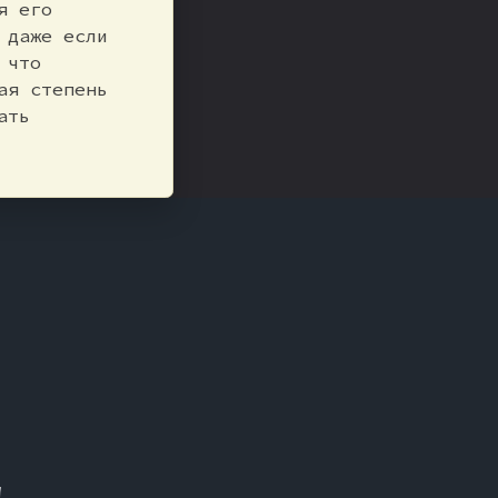
я его
 даже если
 что
ая степень
ать