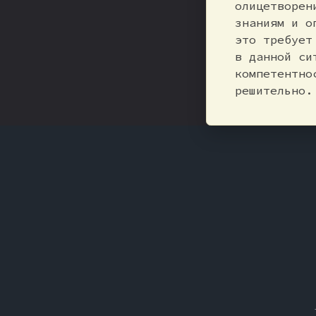
олицетворен
знаниям и о
это требует
в данной си
компетентно
решительно.