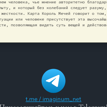
ием человека, чье мнение авторитетно благодар
пыту, и который без колебаний следует разуму,
 жесткости. Карта Король Мечей говорит о том,
туации или человеке присутствует эта высочайш
сти, позволяющая видеть суть вещей и действов
t.me / imaginum_net