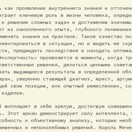
ь как проявление внутреннего знания и отточен
играет ключевую роль в жизни человека, опреде
 к решению сложных задач и достижению значимы
ет из накопленного опыта, глубокого понимания
именять знания на практике. Такое качество по
риентироваться в ситуации, но и видеть ее скр
сти, предвидеть последствия и находить оптима
Экспертность» проявляется в моменты, когда тр
тветственные решения, делиться ценными совета
вать выдающиеся результаты в определенной обл
врач, уверенно ставящий диагноз, юрист, аргум
щий свою позицию, или опытный ремесленник, со
 изделия.
й воплощает в себе зрелую, достигшую совершен
ь. Этот аркан демонстрирует силу интеллекта, 
собность к объективному анализу, которые необ
вешенных и непоколебимых решений. Король Мече