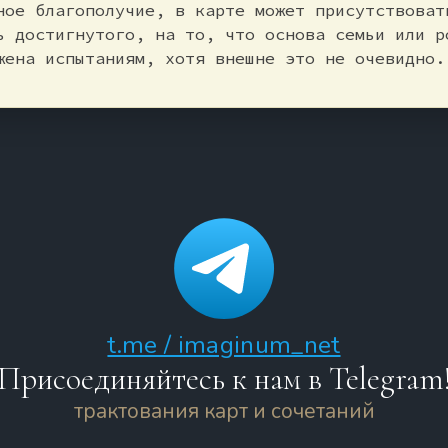
ное благополучие, в карте может присутствоват
ь достигнутого, на то, что основа семьи или р
жена испытаниям, хотя внешне это не очевидно.
t.me / imaginum_net
Присоединяйтесь к нам в Telegram
трактования карт и сочетаний