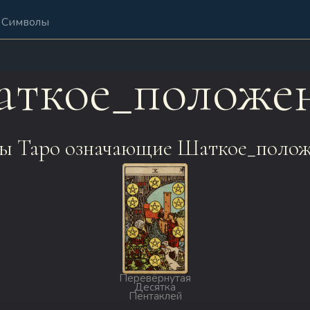
Символы
ткое_положе
ы Таро означающие Шаткое_полож
Перевёрнутая
Десятка
Пентаклей