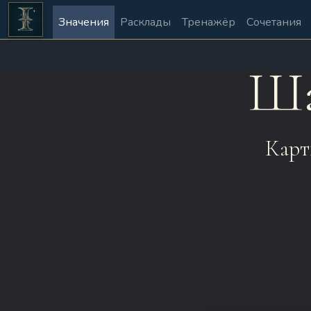
Значения
Расклады
Тренажёр
Сочетания
Ша
Карт