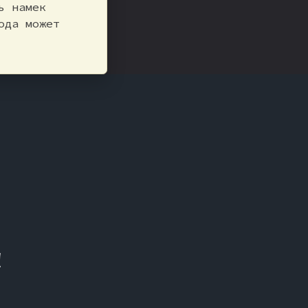
ь намек
ода может
!