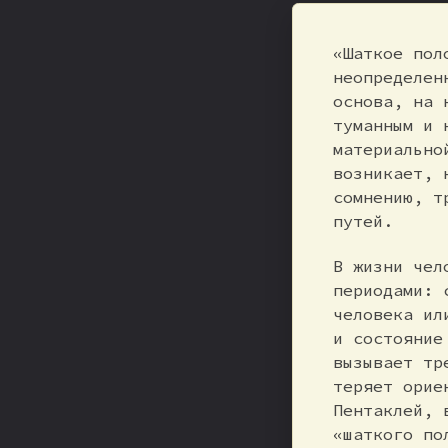
«Шаткое пол
неопределен
основа, на 
туманным и 
материально
возникает, 
сомнению, т
путей.
В жизни чел
периодами: 
человека ил
и состояние
вызывает тр
теряет орие
Пентаклей, 
«шаткого по