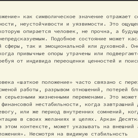
ожение» как символическое значение отражает с
ности, неустойчивости и уязвимости. Это ощуще
которую опирается человек, не прочна, а будущ
непредсказуемым. Подобное состояние может кас
й сферы, так и эмоциональной или духовной. Он
когда привычные опоры утрачены или подвергают
ребуя от индивида переоценки ценностей и поис
овека «шаткое положение» часто связано с пере
сменой работы, разрывом отношений, потерей бл
и серьезными жизненными переменами. Это может
 финансовой нестабильности, когда завтрашний 
евогу, или же период внутренних сомнений, ког
нтацию в своих желаниях и целях. Аркан Десятк
в этом контексте, может указывать на внешний 
ложения». Несмотря на видимую стабильность