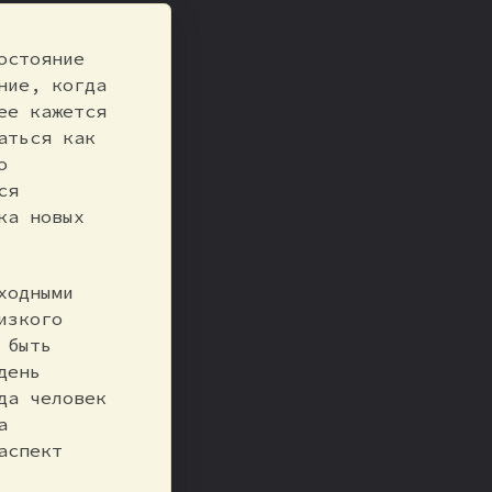
остояние
ние, когда
ее кажется
аться как
о
ся
ка новых
ходными
изкого
 быть
день
да человек
а
аспект