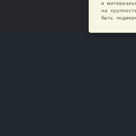
и материаль
на хрупкост
быть подвер