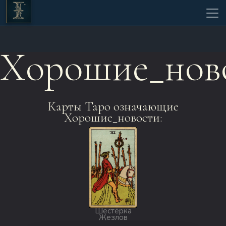
Хорошие_нов
Карты Таро означающие
Хорошие_новости:
Шестёрка
Жезлов