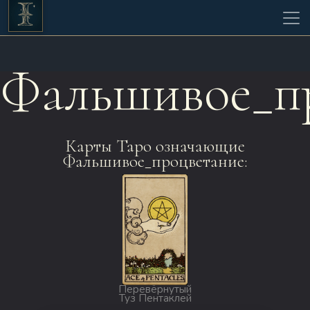
Фальшивое_п
Карты Таро означающие
Фальшивое_процветание:
Перевёрнутый
Туз Пентаклей