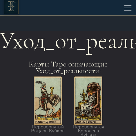
Уход_от_реал
Карты Таро означающие
Уход_от_реальности:
Перевёрнутый
Перевёрнутая
Рыцарь Кубков
Королева
Кубков