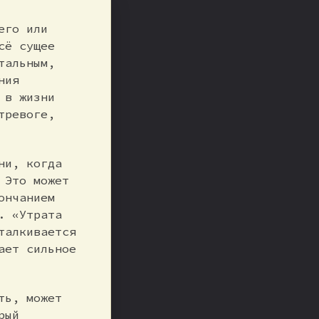
его или
сё сущее
тальным,
ния
 в жизни
тревоге,
ни, когда
 Это может
ончанием
. «Утрата
талкивается
ает сильное
ть, может
рый