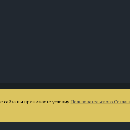
Таро Уэйта
Старшие Арканы
Кубки
Жезлы
Мечи
Пентакли
четания Таро
Тест
Запомнить значения
Расклады онлайн
Символы
Ста
ие сайта вы принимаете условия
Пользовательского Согла
ратная связь
Публичная оферта
Пользовательское соглашение