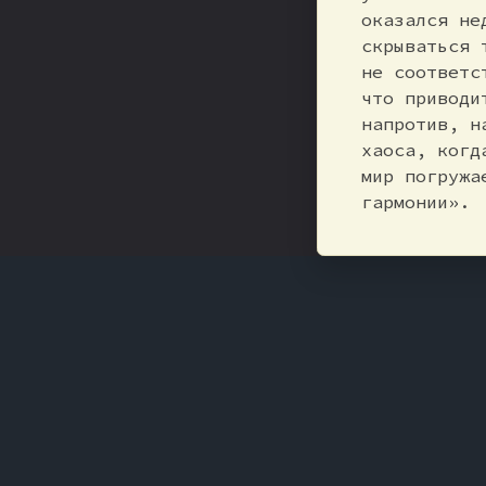
оказался не
скрываться 
не соответс
что приводи
напротив, н
хаоса, когд
мир погружа
гармонии».