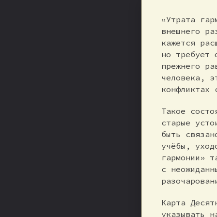
«Утрата гар
внешнего ра
кажется рас
но требует 
прежнего ра
человека, э
конфликтах 
Такое состо
старые усто
быть связан
учёбы, уход
гармонии» т
с неожиданн
разочарован
Карта Десят
указывать н