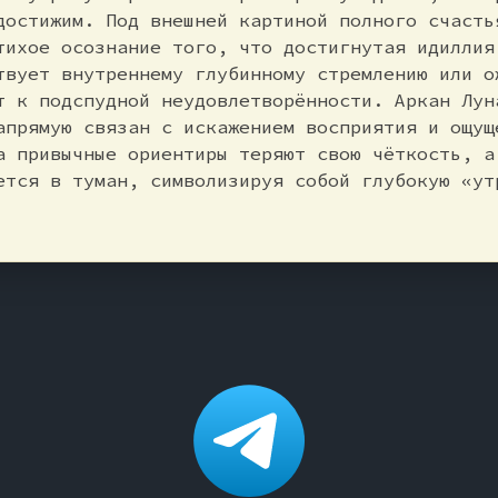
достижим. Под внешней картиной полного счасть
тихое осознание того, что достигнутая идиллия
твует внутреннему глубинному стремлению или о
т к подспудной неудовлетворённости. Аркан Лун
апрямую связан с искажением восприятия и ощущ
а привычные ориентиры теряют свою чёткость, а
ется в туман, символизируя собой глубокую «ут