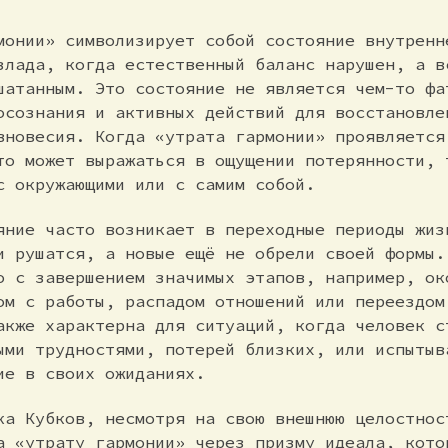
монии» символизирует собой состояние внутренн
злада, когда естественный баланс нарушен, а в
шатанным. Это состояние не является чем-то фа
осознания и активных действий для восстановле
вновесия. Когда «утрата гармонии» проявляется
то может выражаться в ощущении потерянности, 
с окружающими или с самим собой.
яние часто возникает в переходные периоды жиз
и рушатся, а новые ещё не обрели своей формы.
о с завершением значимых этапов, например, ок
ом с работы, распадом отношений или переездом
акже характерна для ситуаций, когда человек с
ыми трудностями, потерей близких, или испытыв
ие в своих ожиданиях.
ка Кубков, несмотря на свою внешнюю целостнос
а «утрату гармонии» через призму идеала, кото