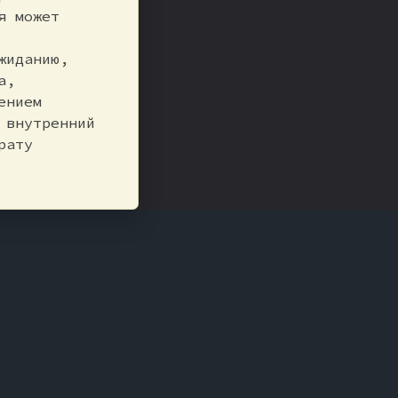
я может
жиданию,
а,
ением
 внутренний
рату