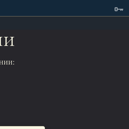
ии
нии: