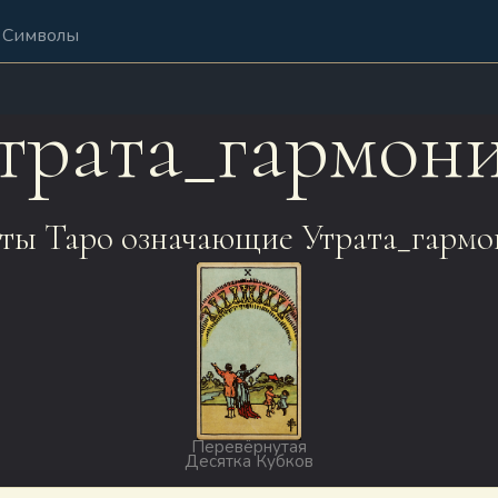
Символы
трата_гармон
ты Таро означающие Утрата_гармо
Перевёрнутая
Десятка Кубков