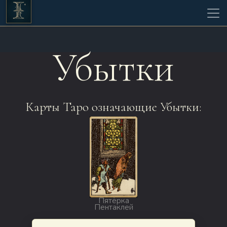
Убытки
Карты Таро означающие Убытки:
Пятёрка
Пентаклей